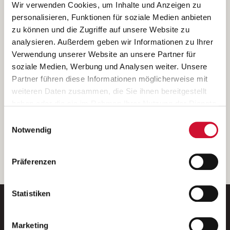
Ich bin damit einverstanden, dass meine personenbezogenen Daten
Wir verwenden Cookies, um Inhalte und Anzeigen zu
ausschließlich zum Zweck der Durchführung der Kontaktanfrage
personalisieren, Funktionen für soziale Medien anbieten
verarbeitet, auf IT- Systemen der Garitz Bewirtschaftungsbetriebe
zu können und die Zugriffe auf unsere Website zu
GmbH, Heinrich-von-Kleist-Straße 2, 97688 Bad Kissingen
analysieren. Außerdem geben wir Informationen zu Ihrer
(Betreiber) gespeichert und an die für das Stellenangebot
Verwendung unserer Website an unsere Partner für
verantwortliche Stelle zur Kontaktaufnahme weitergegeben
soziale Medien, Werbung und Analysen weiter. Unsere
werden.
Partner führen diese Informationen möglicherweise mit
Diese Einwilligungserklärung kann ich jederzeit gegenüber dem
weiteren Daten zusammen, die Sie ihnen bereitgestellt
Betreiber unter den im
Impressum
genannten Kontaktdaten
haben oder die sie im Rahmen Ihrer Nutzung der Dienste
widerrufen.
gesammelt haben.
Einwilligungsauswahl
Weitere Details können Sie der
Datenschutzerklärung
entnehmen.
Wenn Sie auf „Cookies zulassen“ klicken, so stimmen
Notwendig
Sie der Speicherung sämtlicher Cookies zu. Sie können
Ihre Einwilligung selbstverständlich jederzeit widerrufen,
weiter
Präferenzen
indem Sie die Cookie-Einstellungen aufrufen und diese
abändern. Weitere Informationen finden Sie in
unserer
Datenschutzerklärung
.
Statistiken
Marketing