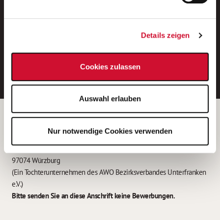
Neue Stellen per E-Mail.
Ein kostenloser Service von AWO
Details zeigen
Jobs.
E-Mail-Adresse eintragen
Cookies zulassen
Auswahl erlauben
Betreiber der Webseite
Nur notwendige Cookies verwenden
Garitz Bewirtschaftungsbetriebe GmbH
Kantstraße 45a
97074 Würzburg
(Ein Tochterunternehmen des AWO Bezirksverbandes Unterfranken
e.V.)
Bitte senden Sie an diese Anschrift keine Bewerbungen.