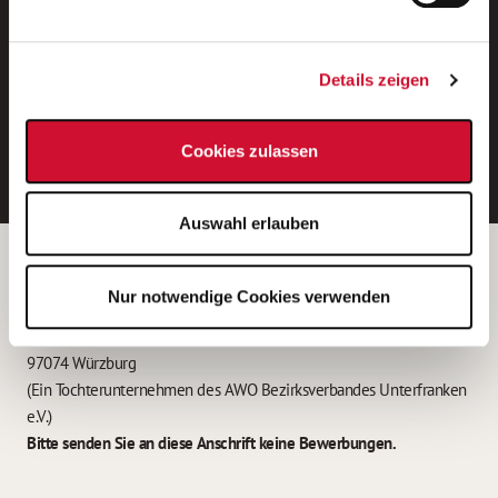
Neue Stellen per E-Mail.
Ein kostenloser Service von AWO
Details zeigen
Jobs.
E-Mail-Adresse eintragen
Cookies zulassen
Auswahl erlauben
Betreiber der Webseite
Nur notwendige Cookies verwenden
Garitz Bewirtschaftungsbetriebe GmbH
Kantstraße 45a
97074 Würzburg
(Ein Tochterunternehmen des AWO Bezirksverbandes Unterfranken
e.V.)
Bitte senden Sie an diese Anschrift keine Bewerbungen.