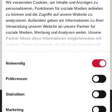
Ich bin damit einverstanden, dass meine personenbezogenen Daten
Wir verwenden Cookies, um Inhalte und Anzeigen zu
ausschließlich zum Zweck der Durchführung der Kontaktanfrage
personalisieren, Funktionen für soziale Medien anbieten
verarbeitet, auf IT- Systemen der Garitz Bewirtschaftungsbetriebe
zu können und die Zugriffe auf unsere Website zu
GmbH, Heinrich-von-Kleist-Straße 2, 97688 Bad Kissingen
analysieren. Außerdem geben wir Informationen zu Ihrer
(Betreiber) gespeichert und an die für das Stellenangebot
Verwendung unserer Website an unsere Partner für
verantwortliche Stelle zur Kontaktaufnahme weitergegeben
soziale Medien, Werbung und Analysen weiter. Unsere
werden.
Partner führen diese Informationen möglicherweise mit
Diese Einwilligungserklärung kann ich jederzeit gegenüber dem
weiteren Daten zusammen, die Sie ihnen bereitgestellt
Betreiber unter den im
Impressum
genannten Kontaktdaten
haben oder die sie im Rahmen Ihrer Nutzung der Dienste
widerrufen.
gesammelt haben.
Einwilligungsauswahl
Weitere Details können Sie der
Datenschutzerklärung
entnehmen.
Wenn Sie auf „Cookies zulassen“ klicken, so stimmen
Notwendig
Sie der Speicherung sämtlicher Cookies zu. Sie können
Ihre Einwilligung selbstverständlich jederzeit widerrufen,
weiter
Präferenzen
indem Sie die Cookie-Einstellungen aufrufen und diese
abändern. Weitere Informationen finden Sie in
unserer
Datenschutzerklärung
.
Statistiken
Marketing