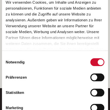
Ich bin damit einverstanden, dass meine personenbezogenen Daten
Wir verwenden Cookies, um Inhalte und Anzeigen zu
ausschließlich zum Zweck der Durchführung der Kontaktanfrage
personalisieren, Funktionen für soziale Medien anbieten
verarbeitet, auf IT- Systemen der Garitz Bewirtschaftungsbetriebe
zu können und die Zugriffe auf unsere Website zu
GmbH, Heinrich-von-Kleist-Straße 2, 97688 Bad Kissingen
analysieren. Außerdem geben wir Informationen zu Ihrer
(Betreiber) gespeichert und an die für das Stellenangebot
Verwendung unserer Website an unsere Partner für
verantwortliche Stelle zur Kontaktaufnahme weitergegeben
soziale Medien, Werbung und Analysen weiter. Unsere
werden.
Partner führen diese Informationen möglicherweise mit
Diese Einwilligungserklärung kann ich jederzeit gegenüber dem
weiteren Daten zusammen, die Sie ihnen bereitgestellt
Betreiber unter den im
Impressum
genannten Kontaktdaten
haben oder die sie im Rahmen Ihrer Nutzung der Dienste
widerrufen.
gesammelt haben.
Einwilligungsauswahl
Weitere Details können Sie der
Datenschutzerklärung
entnehmen.
Wenn Sie auf „Cookies zulassen“ klicken, so stimmen
Notwendig
Sie der Speicherung sämtlicher Cookies zu. Sie können
Ihre Einwilligung selbstverständlich jederzeit widerrufen,
weiter
Präferenzen
indem Sie die Cookie-Einstellungen aufrufen und diese
abändern. Weitere Informationen finden Sie in
unserer
Datenschutzerklärung
.
Statistiken
Marketing