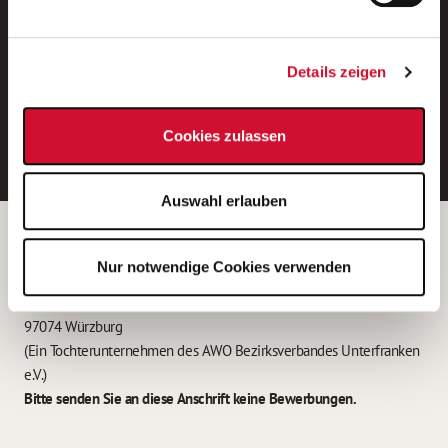
Neue Stellen per E-Mail.
Ein kostenloser Service von AWO
Details zeigen
Jobs.
E-Mail-Adresse eintragen
Cookies zulassen
Auswahl erlauben
Betreiber der Webseite
Nur notwendige Cookies verwenden
Garitz Bewirtschaftungsbetriebe GmbH
Kantstraße 45a
97074 Würzburg
(Ein Tochterunternehmen des AWO Bezirksverbandes Unterfranken
e.V.)
Bitte senden Sie an diese Anschrift keine Bewerbungen.