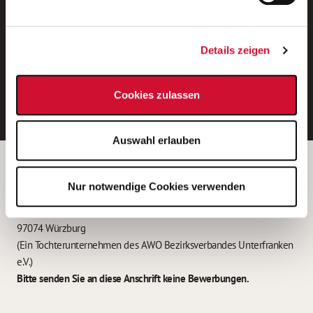
Neue Stellen per E-Mail.
Ein kostenloser Service von AWO
Details zeigen
Jobs.
E-Mail-Adresse eintragen
Cookies zulassen
Auswahl erlauben
Betreiber der Webseite
Nur notwendige Cookies verwenden
Garitz Bewirtschaftungsbetriebe GmbH
Kantstraße 45a
97074 Würzburg
(Ein Tochterunternehmen des AWO Bezirksverbandes Unterfranken
e.V.)
Bitte senden Sie an diese Anschrift keine Bewerbungen.