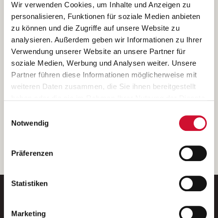
Ich bin damit einverstanden, dass meine personenbezogenen Daten
Wir verwenden Cookies, um Inhalte und Anzeigen zu
ausschließlich zum Zweck der Durchführung der Kontaktanfrage
personalisieren, Funktionen für soziale Medien anbieten
verarbeitet, auf IT- Systemen der Garitz Bewirtschaftungsbetriebe
zu können und die Zugriffe auf unsere Website zu
GmbH, Heinrich-von-Kleist-Straße 2, 97688 Bad Kissingen
analysieren. Außerdem geben wir Informationen zu Ihrer
(Betreiber) gespeichert und an die für das Stellenangebot
Verwendung unserer Website an unsere Partner für
verantwortliche Stelle zur Kontaktaufnahme weitergegeben
soziale Medien, Werbung und Analysen weiter. Unsere
werden.
Partner führen diese Informationen möglicherweise mit
Diese Einwilligungserklärung kann ich jederzeit gegenüber dem
weiteren Daten zusammen, die Sie ihnen bereitgestellt
Betreiber unter den im
Impressum
genannten Kontaktdaten
haben oder die sie im Rahmen Ihrer Nutzung der Dienste
widerrufen.
gesammelt haben.
Einwilligungsauswahl
Weitere Details können Sie der
Datenschutzerklärung
entnehmen.
Wenn Sie auf „Cookies zulassen“ klicken, so stimmen
Notwendig
Sie der Speicherung sämtlicher Cookies zu. Sie können
Ihre Einwilligung selbstverständlich jederzeit widerrufen,
weiter
Präferenzen
indem Sie die Cookie-Einstellungen aufrufen und diese
abändern. Weitere Informationen finden Sie in
unserer
Datenschutzerklärung
.
Statistiken
Marketing