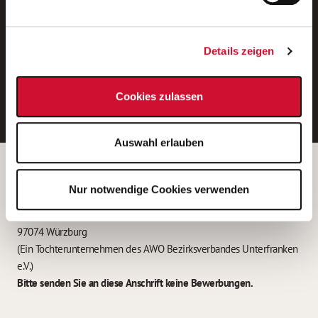
Neue Stellen per E-Mail.
Ein kostenloser Service von AWO
Details zeigen
Jobs.
E-Mail-Adresse eintragen
Cookies zulassen
Auswahl erlauben
Betreiber der Webseite
Nur notwendige Cookies verwenden
Garitz Bewirtschaftungsbetriebe GmbH
Kantstraße 45a
97074 Würzburg
(Ein Tochterunternehmen des AWO Bezirksverbandes Unterfranken
e.V.)
Bitte senden Sie an diese Anschrift keine Bewerbungen.