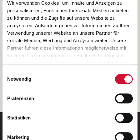
Ich bin damit einverstanden, dass meine personenbezogenen Daten
Wir verwenden Cookies, um Inhalte und Anzeigen zu
ausschließlich zum Zweck der Durchführung der Kontaktanfrage
personalisieren, Funktionen für soziale Medien anbieten
verarbeitet, auf IT- Systemen der Garitz Bewirtschaftungsbetriebe
zu können und die Zugriffe auf unsere Website zu
GmbH, Heinrich-von-Kleist-Straße 2, 97688 Bad Kissingen
analysieren. Außerdem geben wir Informationen zu Ihrer
(Betreiber) gespeichert und an die für das Stellenangebot
Verwendung unserer Website an unsere Partner für
verantwortliche Stelle zur Kontaktaufnahme weitergegeben
soziale Medien, Werbung und Analysen weiter. Unsere
werden.
Partner führen diese Informationen möglicherweise mit
Diese Einwilligungserklärung kann ich jederzeit gegenüber dem
weiteren Daten zusammen, die Sie ihnen bereitgestellt
Betreiber unter den im
Impressum
genannten Kontaktdaten
haben oder die sie im Rahmen Ihrer Nutzung der Dienste
widerrufen.
gesammelt haben.
Einwilligungsauswahl
Weitere Details können Sie der
Datenschutzerklärung
entnehmen.
Wenn Sie auf „Cookies zulassen“ klicken, so stimmen
Notwendig
Sie der Speicherung sämtlicher Cookies zu. Sie können
Ihre Einwilligung selbstverständlich jederzeit widerrufen,
weiter
Präferenzen
indem Sie die Cookie-Einstellungen aufrufen und diese
abändern. Weitere Informationen finden Sie in
unserer
Datenschutzerklärung
.
Statistiken
Marketing