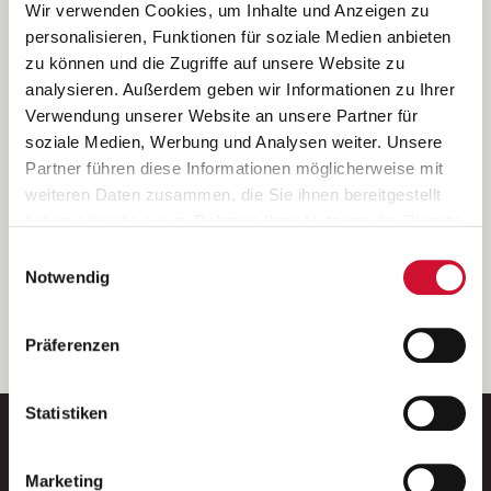
Ich bin damit einverstanden, dass meine personenbezogenen Daten
Wir verwenden Cookies, um Inhalte und Anzeigen zu
ausschließlich zum Zweck der Durchführung der Kontaktanfrage
personalisieren, Funktionen für soziale Medien anbieten
verarbeitet, auf IT- Systemen der Garitz Bewirtschaftungsbetriebe
zu können und die Zugriffe auf unsere Website zu
GmbH, Heinrich-von-Kleist-Straße 2, 97688 Bad Kissingen
analysieren. Außerdem geben wir Informationen zu Ihrer
(Betreiber) gespeichert und an die für das Stellenangebot
Verwendung unserer Website an unsere Partner für
verantwortliche Stelle zur Kontaktaufnahme weitergegeben
soziale Medien, Werbung und Analysen weiter. Unsere
werden.
Partner führen diese Informationen möglicherweise mit
Diese Einwilligungserklärung kann ich jederzeit gegenüber dem
weiteren Daten zusammen, die Sie ihnen bereitgestellt
Betreiber unter den im
Impressum
genannten Kontaktdaten
haben oder die sie im Rahmen Ihrer Nutzung der Dienste
widerrufen.
gesammelt haben.
Einwilligungsauswahl
Weitere Details können Sie der
Datenschutzerklärung
entnehmen.
Wenn Sie auf „Cookies zulassen“ klicken, so stimmen
Notwendig
Sie der Speicherung sämtlicher Cookies zu. Sie können
Ihre Einwilligung selbstverständlich jederzeit widerrufen,
weiter
Präferenzen
indem Sie die Cookie-Einstellungen aufrufen und diese
abändern. Weitere Informationen finden Sie in
unserer
Datenschutzerklärung
.
Statistiken
Marketing