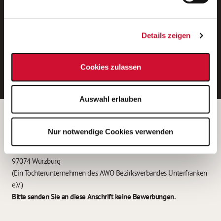
Neue Stellen per E-Mail.
Ein kostenloser Service von AWO
Details zeigen
Jobs.
E-Mail-Adresse eintragen
Cookies zulassen
Auswahl erlauben
Betreiber der Webseite
Nur notwendige Cookies verwenden
Garitz Bewirtschaftungsbetriebe GmbH
Kantstraße 45a
97074 Würzburg
(Ein Tochterunternehmen des AWO Bezirksverbandes Unterfranken
e.V.)
Bitte senden Sie an diese Anschrift keine Bewerbungen.