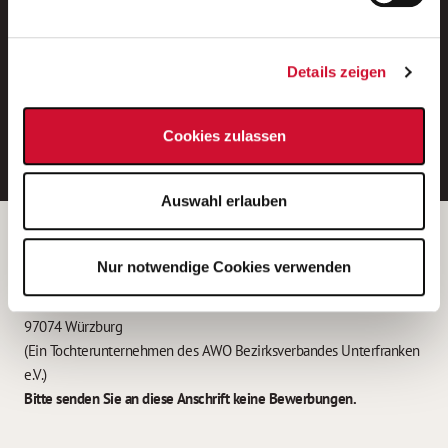
Neue Stellen per E-Mail.
Ein kostenloser Service von AWO
Details zeigen
Jobs.
E-Mail-Adresse eintragen
Cookies zulassen
Auswahl erlauben
Betreiber der Webseite
Nur notwendige Cookies verwenden
Garitz Bewirtschaftungsbetriebe GmbH
Kantstraße 45a
97074 Würzburg
(Ein Tochterunternehmen des AWO Bezirksverbandes Unterfranken
e.V.)
Bitte senden Sie an diese Anschrift keine Bewerbungen.