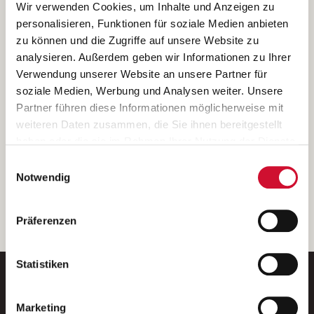
Ich bin damit einverstanden, dass meine personenbezogenen Daten
Wir verwenden Cookies, um Inhalte und Anzeigen zu
ausschließlich zum Zweck der Durchführung der Kontaktanfrage
personalisieren, Funktionen für soziale Medien anbieten
verarbeitet, auf IT- Systemen der Garitz Bewirtschaftungsbetriebe
zu können und die Zugriffe auf unsere Website zu
GmbH, Heinrich-von-Kleist-Straße 2, 97688 Bad Kissingen
analysieren. Außerdem geben wir Informationen zu Ihrer
(Betreiber) gespeichert und an die für das Stellenangebot
Verwendung unserer Website an unsere Partner für
verantwortliche Stelle zur Kontaktaufnahme weitergegeben
soziale Medien, Werbung und Analysen weiter. Unsere
werden.
Partner führen diese Informationen möglicherweise mit
Diese Einwilligungserklärung kann ich jederzeit gegenüber dem
weiteren Daten zusammen, die Sie ihnen bereitgestellt
Betreiber unter den im
Impressum
genannten Kontaktdaten
haben oder die sie im Rahmen Ihrer Nutzung der Dienste
widerrufen.
gesammelt haben.
Einwilligungsauswahl
Weitere Details können Sie der
Datenschutzerklärung
entnehmen.
Wenn Sie auf „Cookies zulassen“ klicken, so stimmen
Notwendig
Sie der Speicherung sämtlicher Cookies zu. Sie können
Ihre Einwilligung selbstverständlich jederzeit widerrufen,
weiter
Präferenzen
indem Sie die Cookie-Einstellungen aufrufen und diese
abändern. Weitere Informationen finden Sie in
unserer
Datenschutzerklärung
.
Statistiken
Marketing