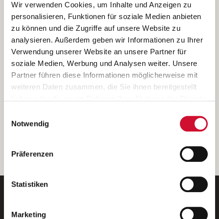
Ich bin damit einverstanden, dass meine personenbezogenen Daten
Wir verwenden Cookies, um Inhalte und Anzeigen zu
ausschließlich zum Zweck der Durchführung der Kontaktanfrage
personalisieren, Funktionen für soziale Medien anbieten
verarbeitet, auf IT- Systemen der Garitz Bewirtschaftungsbetriebe
zu können und die Zugriffe auf unsere Website zu
GmbH, Heinrich-von-Kleist-Straße 2, 97688 Bad Kissingen
analysieren. Außerdem geben wir Informationen zu Ihrer
(Betreiber) gespeichert und an die für das Stellenangebot
Verwendung unserer Website an unsere Partner für
verantwortliche Stelle zur Kontaktaufnahme weitergegeben
soziale Medien, Werbung und Analysen weiter. Unsere
werden.
Partner führen diese Informationen möglicherweise mit
Diese Einwilligungserklärung kann ich jederzeit gegenüber dem
weiteren Daten zusammen, die Sie ihnen bereitgestellt
Betreiber unter den im
Impressum
genannten Kontaktdaten
haben oder die sie im Rahmen Ihrer Nutzung der Dienste
widerrufen.
gesammelt haben.
Einwilligungsauswahl
Weitere Details können Sie der
Datenschutzerklärung
entnehmen.
Wenn Sie auf „Cookies zulassen“ klicken, so stimmen
Notwendig
Sie der Speicherung sämtlicher Cookies zu. Sie können
Ihre Einwilligung selbstverständlich jederzeit widerrufen,
weiter
Präferenzen
indem Sie die Cookie-Einstellungen aufrufen und diese
abändern. Weitere Informationen finden Sie in
unserer
Datenschutzerklärung
.
Statistiken
Marketing