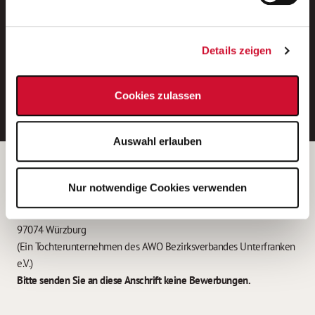
Neue Stellen per E-Mail.
Ein kostenloser Service von AWO
Details zeigen
Jobs.
E-Mail-Adresse eintragen
Cookies zulassen
Auswahl erlauben
Betreiber der Webseite
Nur notwendige Cookies verwenden
Garitz Bewirtschaftungsbetriebe GmbH
Kantstraße 45a
97074 Würzburg
(Ein Tochterunternehmen des AWO Bezirksverbandes Unterfranken
e.V.)
Bitte senden Sie an diese Anschrift keine Bewerbungen.