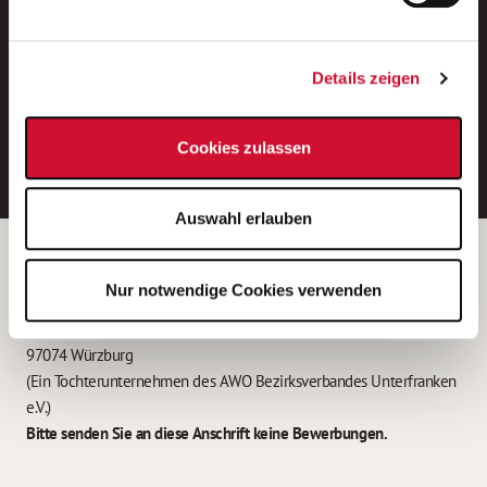
Neue Stellen per E-Mail.
Ein kostenloser Service von AWO
Details zeigen
Jobs.
E-Mail-Adresse eintragen
Cookies zulassen
Auswahl erlauben
Betreiber der Webseite
Nur notwendige Cookies verwenden
Garitz Bewirtschaftungsbetriebe GmbH
Kantstraße 45a
97074 Würzburg
(Ein Tochterunternehmen des AWO Bezirksverbandes Unterfranken
e.V.)
Bitte senden Sie an diese Anschrift keine Bewerbungen.