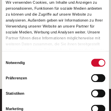
Ich bin damit einverstanden, dass meine personenbezogenen Daten
Wir verwenden Cookies, um Inhalte und Anzeigen zu
ausschließlich zum Zweck der Durchführung der Kontaktanfrage
personalisieren, Funktionen für soziale Medien anbieten
verarbeitet, auf IT- Systemen der Garitz Bewirtschaftungsbetriebe
zu können und die Zugriffe auf unsere Website zu
GmbH, Heinrich-von-Kleist-Straße 2, 97688 Bad Kissingen
analysieren. Außerdem geben wir Informationen zu Ihrer
(Betreiber) gespeichert und an die für das Stellenangebot
Verwendung unserer Website an unsere Partner für
verantwortliche Stelle zur Kontaktaufnahme weitergegeben
soziale Medien, Werbung und Analysen weiter. Unsere
werden.
Partner führen diese Informationen möglicherweise mit
Diese Einwilligungserklärung kann ich jederzeit gegenüber dem
weiteren Daten zusammen, die Sie ihnen bereitgestellt
Betreiber unter den im
Impressum
genannten Kontaktdaten
haben oder die sie im Rahmen Ihrer Nutzung der Dienste
widerrufen.
gesammelt haben.
Einwilligungsauswahl
Weitere Details können Sie der
Datenschutzerklärung
entnehmen.
Wenn Sie auf „Cookies zulassen“ klicken, so stimmen
Notwendig
Sie der Speicherung sämtlicher Cookies zu. Sie können
Ihre Einwilligung selbstverständlich jederzeit widerrufen,
weiter
Präferenzen
indem Sie die Cookie-Einstellungen aufrufen und diese
abändern. Weitere Informationen finden Sie in
unserer
Datenschutzerklärung
.
Statistiken
Marketing