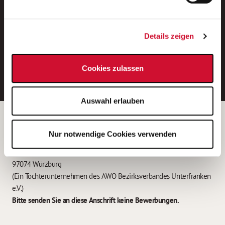
Neue Stellen per E-Mail.
Ein kostenloser Service von AWO
Details zeigen
Jobs.
E-Mail-Adresse eintragen
Cookies zulassen
Auswahl erlauben
Betreiber der Webseite
Nur notwendige Cookies verwenden
Garitz Bewirtschaftungsbetriebe GmbH
Kantstraße 45a
97074 Würzburg
(Ein Tochterunternehmen des AWO Bezirksverbandes Unterfranken
e.V.)
Bitte senden Sie an diese Anschrift keine Bewerbungen.