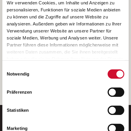
Ich bin damit einverstanden, dass meine personenbezogenen Daten
Wir verwenden Cookies, um Inhalte und Anzeigen zu
ausschließlich zum Zweck der Durchführung der Kontaktanfrage
personalisieren, Funktionen für soziale Medien anbieten
verarbeitet, auf IT- Systemen der Garitz Bewirtschaftungsbetriebe
zu können und die Zugriffe auf unsere Website zu
GmbH, Heinrich-von-Kleist-Straße 2, 97688 Bad Kissingen
analysieren. Außerdem geben wir Informationen zu Ihrer
(Betreiber) gespeichert und an die für das Stellenangebot
Verwendung unserer Website an unsere Partner für
verantwortliche Stelle zur Kontaktaufnahme weitergegeben
soziale Medien, Werbung und Analysen weiter. Unsere
werden.
Partner führen diese Informationen möglicherweise mit
Diese Einwilligungserklärung kann ich jederzeit gegenüber dem
weiteren Daten zusammen, die Sie ihnen bereitgestellt
Betreiber unter den im
Impressum
genannten Kontaktdaten
haben oder die sie im Rahmen Ihrer Nutzung der Dienste
widerrufen.
gesammelt haben.
Einwilligungsauswahl
Weitere Details können Sie der
Datenschutzerklärung
entnehmen.
Wenn Sie auf „Cookies zulassen“ klicken, so stimmen
Notwendig
Sie der Speicherung sämtlicher Cookies zu. Sie können
Ihre Einwilligung selbstverständlich jederzeit widerrufen,
weiter
Präferenzen
indem Sie die Cookie-Einstellungen aufrufen und diese
abändern. Weitere Informationen finden Sie in
unserer
Datenschutzerklärung
.
Statistiken
Marketing