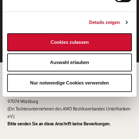
Neue Stellen per E-Mail.
Ein kostenloser Service von AWO
Details zeigen
Jobs.
E-Mail-Adresse eintragen
Cookies zulassen
Auswahl erlauben
Betreiber der Webseite
Nur notwendige Cookies verwenden
Garitz Bewirtschaftungsbetriebe GmbH
Kantstraße 45a
97074 Würzburg
(Ein Tochterunternehmen des AWO Bezirksverbandes Unterfranken
e.V.)
Bitte senden Sie an diese Anschrift keine Bewerbungen.