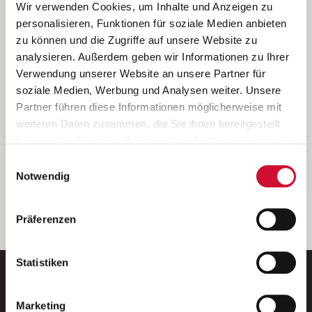
Ich bin damit einverstanden, dass meine personenbezogenen Daten
Wir verwenden Cookies, um Inhalte und Anzeigen zu
ausschließlich zum Zweck der Durchführung der Kontaktanfrage
personalisieren, Funktionen für soziale Medien anbieten
verarbeitet, auf IT- Systemen der Garitz Bewirtschaftungsbetriebe
zu können und die Zugriffe auf unsere Website zu
GmbH, Heinrich-von-Kleist-Straße 2, 97688 Bad Kissingen
analysieren. Außerdem geben wir Informationen zu Ihrer
(Betreiber) gespeichert und an die für das Stellenangebot
Verwendung unserer Website an unsere Partner für
verantwortliche Stelle zur Kontaktaufnahme weitergegeben
soziale Medien, Werbung und Analysen weiter. Unsere
werden.
Partner führen diese Informationen möglicherweise mit
Diese Einwilligungserklärung kann ich jederzeit gegenüber dem
weiteren Daten zusammen, die Sie ihnen bereitgestellt
Betreiber unter den im
Impressum
genannten Kontaktdaten
haben oder die sie im Rahmen Ihrer Nutzung der Dienste
widerrufen.
gesammelt haben.
Einwilligungsauswahl
Weitere Details können Sie der
Datenschutzerklärung
entnehmen.
Wenn Sie auf „Cookies zulassen“ klicken, so stimmen
Notwendig
Sie der Speicherung sämtlicher Cookies zu. Sie können
Ihre Einwilligung selbstverständlich jederzeit widerrufen,
weiter
Präferenzen
indem Sie die Cookie-Einstellungen aufrufen und diese
abändern. Weitere Informationen finden Sie in
unserer
Datenschutzerklärung
.
Statistiken
Marketing