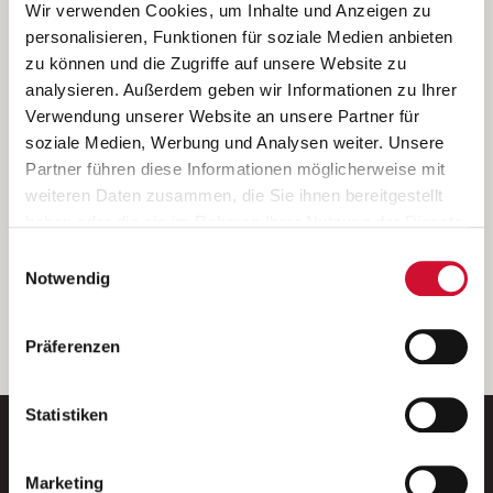
Ich bin damit einverstanden, dass meine personenbezogenen Daten
Wir verwenden Cookies, um Inhalte und Anzeigen zu
ausschließlich zum Zweck der Durchführung der Kontaktanfrage
personalisieren, Funktionen für soziale Medien anbieten
verarbeitet, auf IT- Systemen der Garitz Bewirtschaftungsbetriebe
zu können und die Zugriffe auf unsere Website zu
GmbH, Heinrich-von-Kleist-Straße 2, 97688 Bad Kissingen
analysieren. Außerdem geben wir Informationen zu Ihrer
(Betreiber) gespeichert und an die für das Stellenangebot
Verwendung unserer Website an unsere Partner für
verantwortliche Stelle zur Kontaktaufnahme weitergegeben
soziale Medien, Werbung und Analysen weiter. Unsere
werden.
Partner führen diese Informationen möglicherweise mit
Diese Einwilligungserklärung kann ich jederzeit gegenüber dem
weiteren Daten zusammen, die Sie ihnen bereitgestellt
Betreiber unter den im
Impressum
genannten Kontaktdaten
haben oder die sie im Rahmen Ihrer Nutzung der Dienste
widerrufen.
gesammelt haben.
Einwilligungsauswahl
Weitere Details können Sie der
Datenschutzerklärung
entnehmen.
Wenn Sie auf „Cookies zulassen“ klicken, so stimmen
Notwendig
Sie der Speicherung sämtlicher Cookies zu. Sie können
Ihre Einwilligung selbstverständlich jederzeit widerrufen,
weiter
Präferenzen
indem Sie die Cookie-Einstellungen aufrufen und diese
abändern. Weitere Informationen finden Sie in
unserer
Datenschutzerklärung
.
Statistiken
Marketing