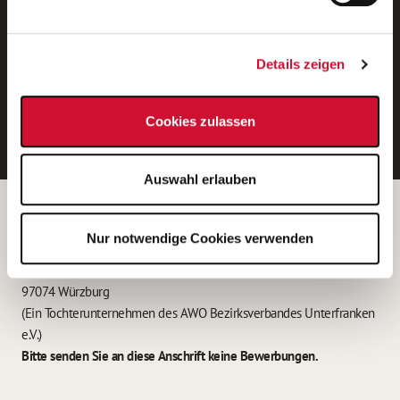
Neue Stellen per E-Mail.
Ein kostenloser Service von AWO
Details zeigen
Jobs.
E-Mail-Adresse eintragen
Cookies zulassen
Auswahl erlauben
Betreiber der Webseite
Nur notwendige Cookies verwenden
Garitz Bewirtschaftungsbetriebe GmbH
Kantstraße 45a
97074 Würzburg
(Ein Tochterunternehmen des AWO Bezirksverbandes Unterfranken
e.V.)
Bitte senden Sie an diese Anschrift keine Bewerbungen.