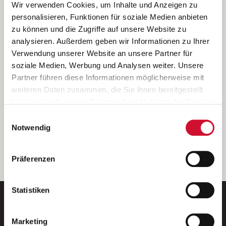
Ich bin damit einverstanden, dass meine personenbezogenen Daten
Wir verwenden Cookies, um Inhalte und Anzeigen zu
ausschließlich zum Zweck der Durchführung der Kontaktanfrage
personalisieren, Funktionen für soziale Medien anbieten
verarbeitet, auf IT- Systemen der Garitz Bewirtschaftungsbetriebe
zu können und die Zugriffe auf unsere Website zu
GmbH, Heinrich-von-Kleist-Straße 2, 97688 Bad Kissingen
analysieren. Außerdem geben wir Informationen zu Ihrer
(Betreiber) gespeichert und an die für das Stellenangebot
Verwendung unserer Website an unsere Partner für
verantwortliche Stelle zur Kontaktaufnahme weitergegeben
soziale Medien, Werbung und Analysen weiter. Unsere
werden.
Partner führen diese Informationen möglicherweise mit
Diese Einwilligungserklärung kann ich jederzeit gegenüber dem
weiteren Daten zusammen, die Sie ihnen bereitgestellt
Betreiber unter den im
Impressum
genannten Kontaktdaten
haben oder die sie im Rahmen Ihrer Nutzung der Dienste
widerrufen.
gesammelt haben.
Einwilligungsauswahl
Weitere Details können Sie der
Datenschutzerklärung
entnehmen.
Wenn Sie auf „Cookies zulassen“ klicken, so stimmen
Notwendig
Sie der Speicherung sämtlicher Cookies zu. Sie können
Ihre Einwilligung selbstverständlich jederzeit widerrufen,
weiter
Präferenzen
indem Sie die Cookie-Einstellungen aufrufen und diese
abändern. Weitere Informationen finden Sie in
unserer
Datenschutzerklärung
.
Statistiken
Marketing