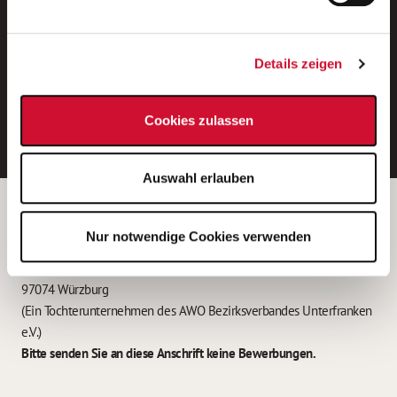
Neue Stellen per E-Mail.
Ein kostenloser Service von AWO
Details zeigen
Jobs.
E-Mail-Adresse eintragen
Cookies zulassen
Auswahl erlauben
Betreiber der Webseite
Nur notwendige Cookies verwenden
Garitz Bewirtschaftungsbetriebe GmbH
Kantstraße 45a
97074 Würzburg
(Ein Tochterunternehmen des AWO Bezirksverbandes Unterfranken
e.V.)
Bitte senden Sie an diese Anschrift keine Bewerbungen.