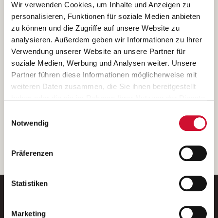
Ich bin damit einverstanden, dass meine personenbezogenen Daten
Wir verwenden Cookies, um Inhalte und Anzeigen zu
ausschließlich zum Zweck der Durchführung der Kontaktanfrage
personalisieren, Funktionen für soziale Medien anbieten
verarbeitet, auf IT- Systemen der Garitz Bewirtschaftungsbetriebe
zu können und die Zugriffe auf unsere Website zu
GmbH, Heinrich-von-Kleist-Straße 2, 97688 Bad Kissingen
analysieren. Außerdem geben wir Informationen zu Ihrer
(Betreiber) gespeichert und an die für das Stellenangebot
Verwendung unserer Website an unsere Partner für
verantwortliche Stelle zur Kontaktaufnahme weitergegeben
soziale Medien, Werbung und Analysen weiter. Unsere
werden.
Partner führen diese Informationen möglicherweise mit
Diese Einwilligungserklärung kann ich jederzeit gegenüber dem
weiteren Daten zusammen, die Sie ihnen bereitgestellt
Betreiber unter den im
Impressum
genannten Kontaktdaten
haben oder die sie im Rahmen Ihrer Nutzung der Dienste
widerrufen.
gesammelt haben.
Einwilligungsauswahl
Weitere Details können Sie der
Datenschutzerklärung
entnehmen.
Wenn Sie auf „Cookies zulassen“ klicken, so stimmen
Notwendig
Sie der Speicherung sämtlicher Cookies zu. Sie können
Ihre Einwilligung selbstverständlich jederzeit widerrufen,
weiter
Präferenzen
indem Sie die Cookie-Einstellungen aufrufen und diese
abändern. Weitere Informationen finden Sie in
unserer
Datenschutzerklärung
.
Statistiken
Marketing