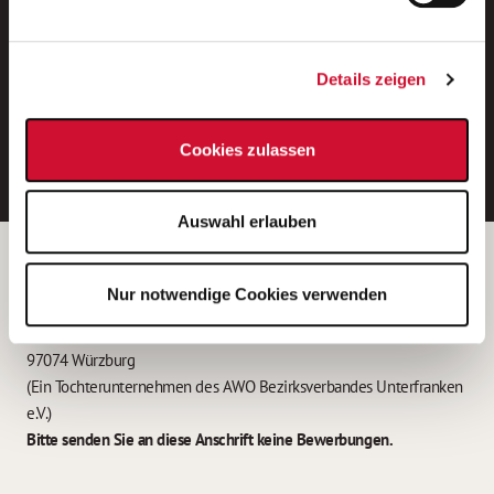
Neue Stellen per E-Mail.
Ein kostenloser Service von AWO
Details zeigen
Jobs.
E-Mail-Adresse eintragen
Cookies zulassen
Auswahl erlauben
Betreiber der Webseite
Nur notwendige Cookies verwenden
Garitz Bewirtschaftungsbetriebe GmbH
Kantstraße 45a
97074 Würzburg
(Ein Tochterunternehmen des AWO Bezirksverbandes Unterfranken
e.V.)
Bitte senden Sie an diese Anschrift keine Bewerbungen.