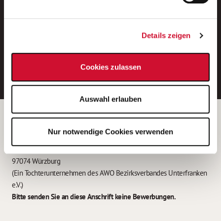
Neue Stellen per E-Mail.
Ein kostenloser Service von AWO
Details zeigen
Jobs.
E-Mail-Adresse eintragen
Cookies zulassen
Auswahl erlauben
Betreiber der Webseite
Nur notwendige Cookies verwenden
Garitz Bewirtschaftungsbetriebe GmbH
Kantstraße 45a
97074 Würzburg
(Ein Tochterunternehmen des AWO Bezirksverbandes Unterfranken
e.V.)
Bitte senden Sie an diese Anschrift keine Bewerbungen.