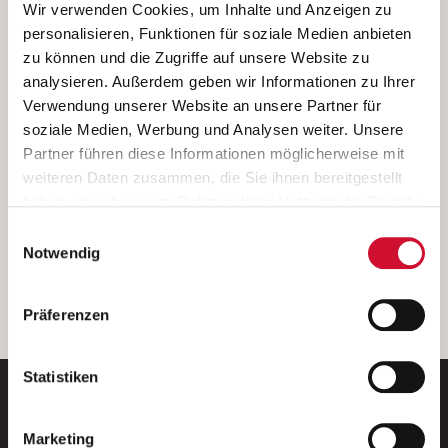
Ich bin damit einverstanden, dass meine personenbezogenen Daten
Wir verwenden Cookies, um Inhalte und Anzeigen zu
ausschließlich zum Zweck der Durchführung der Kontaktanfrage
personalisieren, Funktionen für soziale Medien anbieten
verarbeitet, auf IT- Systemen der Garitz Bewirtschaftungsbetriebe
zu können und die Zugriffe auf unsere Website zu
GmbH, Heinrich-von-Kleist-Straße 2, 97688 Bad Kissingen
analysieren. Außerdem geben wir Informationen zu Ihrer
(Betreiber) gespeichert und an die für das Stellenangebot
Verwendung unserer Website an unsere Partner für
verantwortliche Stelle zur Kontaktaufnahme weitergegeben
soziale Medien, Werbung und Analysen weiter. Unsere
werden.
Partner führen diese Informationen möglicherweise mit
Diese Einwilligungserklärung kann ich jederzeit gegenüber dem
weiteren Daten zusammen, die Sie ihnen bereitgestellt
Betreiber unter den im
Impressum
genannten Kontaktdaten
haben oder die sie im Rahmen Ihrer Nutzung der Dienste
widerrufen.
gesammelt haben.
Einwilligungsauswahl
Weitere Details können Sie der
Datenschutzerklärung
entnehmen.
Wenn Sie auf „Cookies zulassen“ klicken, so stimmen
Notwendig
Sie der Speicherung sämtlicher Cookies zu. Sie können
Ihre Einwilligung selbstverständlich jederzeit widerrufen,
weiter
Präferenzen
indem Sie die Cookie-Einstellungen aufrufen und diese
abändern. Weitere Informationen finden Sie in
unserer
Datenschutzerklärung
.
Statistiken
Marketing