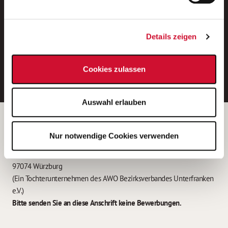
Neue Stellen per E-Mail.
Ein kostenloser Service von AWO
Details zeigen
Jobs.
E-Mail-Adresse eintragen
Cookies zulassen
Auswahl erlauben
Betreiber der Webseite
Nur notwendige Cookies verwenden
Garitz Bewirtschaftungsbetriebe GmbH
Kantstraße 45a
97074 Würzburg
(Ein Tochterunternehmen des AWO Bezirksverbandes Unterfranken
e.V.)
Bitte senden Sie an diese Anschrift keine Bewerbungen.