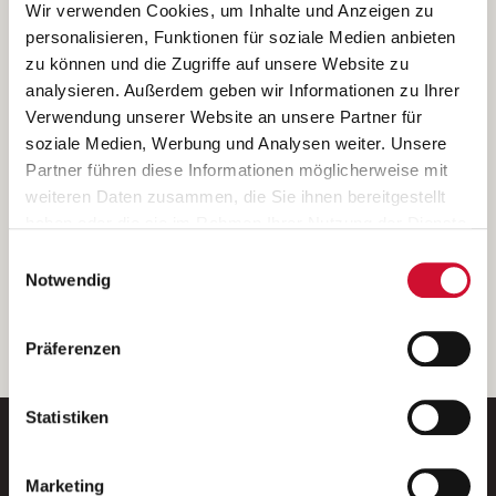
Ich bin damit einverstanden, dass meine personenbezogenen Daten
Wir verwenden Cookies, um Inhalte und Anzeigen zu
ausschließlich zum Zweck der Durchführung der Kontaktanfrage
personalisieren, Funktionen für soziale Medien anbieten
verarbeitet, auf IT- Systemen der Garitz Bewirtschaftungsbetriebe
zu können und die Zugriffe auf unsere Website zu
GmbH, Heinrich-von-Kleist-Straße 2, 97688 Bad Kissingen
analysieren. Außerdem geben wir Informationen zu Ihrer
(Betreiber) gespeichert und an die für das Stellenangebot
Verwendung unserer Website an unsere Partner für
verantwortliche Stelle zur Kontaktaufnahme weitergegeben
soziale Medien, Werbung und Analysen weiter. Unsere
werden.
Partner führen diese Informationen möglicherweise mit
Diese Einwilligungserklärung kann ich jederzeit gegenüber dem
weiteren Daten zusammen, die Sie ihnen bereitgestellt
Betreiber unter den im
Impressum
genannten Kontaktdaten
haben oder die sie im Rahmen Ihrer Nutzung der Dienste
widerrufen.
gesammelt haben.
Einwilligungsauswahl
Weitere Details können Sie der
Datenschutzerklärung
entnehmen.
Wenn Sie auf „Cookies zulassen“ klicken, so stimmen
Notwendig
Sie der Speicherung sämtlicher Cookies zu. Sie können
Ihre Einwilligung selbstverständlich jederzeit widerrufen,
weiter
Präferenzen
indem Sie die Cookie-Einstellungen aufrufen und diese
abändern. Weitere Informationen finden Sie in
unserer
Datenschutzerklärung
.
Statistiken
Marketing