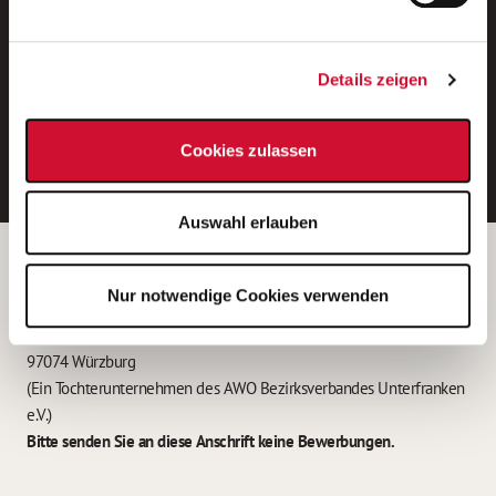
Neue Stellen per E-Mail.
Ein kostenloser Service von AWO
Details zeigen
Jobs.
E-Mail-Adresse eintragen
Cookies zulassen
Auswahl erlauben
Betreiber der Webseite
Nur notwendige Cookies verwenden
Garitz Bewirtschaftungsbetriebe GmbH
Kantstraße 45a
97074 Würzburg
(Ein Tochterunternehmen des AWO Bezirksverbandes Unterfranken
e.V.)
Bitte senden Sie an diese Anschrift keine Bewerbungen.