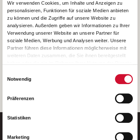
Ich bin damit einverstanden, dass meine personenbezogenen Daten
Wir verwenden Cookies, um Inhalte und Anzeigen zu
ausschließlich zum Zweck der Durchführung der Kontaktanfrage
personalisieren, Funktionen für soziale Medien anbieten
verarbeitet, auf IT- Systemen der Garitz Bewirtschaftungsbetriebe
zu können und die Zugriffe auf unsere Website zu
GmbH, Heinrich-von-Kleist-Straße 2, 97688 Bad Kissingen
analysieren. Außerdem geben wir Informationen zu Ihrer
(Betreiber) gespeichert und an die für das Stellenangebot
Verwendung unserer Website an unsere Partner für
verantwortliche Stelle zur Kontaktaufnahme weitergegeben
soziale Medien, Werbung und Analysen weiter. Unsere
werden.
Partner führen diese Informationen möglicherweise mit
Diese Einwilligungserklärung kann ich jederzeit gegenüber dem
weiteren Daten zusammen, die Sie ihnen bereitgestellt
Betreiber unter den im
Impressum
genannten Kontaktdaten
haben oder die sie im Rahmen Ihrer Nutzung der Dienste
widerrufen.
gesammelt haben.
Einwilligungsauswahl
Weitere Details können Sie der
Datenschutzerklärung
entnehmen.
Wenn Sie auf „Cookies zulassen“ klicken, so stimmen
Notwendig
Sie der Speicherung sämtlicher Cookies zu. Sie können
Ihre Einwilligung selbstverständlich jederzeit widerrufen,
weiter
Präferenzen
indem Sie die Cookie-Einstellungen aufrufen und diese
abändern. Weitere Informationen finden Sie in
unserer
Datenschutzerklärung
.
Statistiken
Marketing