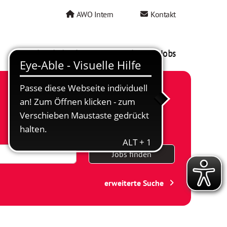
AWO Intern
Kontakt
AWO als Arbeitgeber
Mein AWO Jobs
Jobs finden
erweiterte Suche