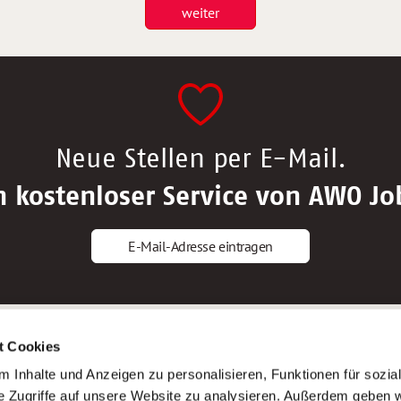
weiter
Neue Stellen per E-Mail.
n kostenloser Service von AWO Jo
E-Mail-Adresse eintragen
gstipps
Service
t Cookies
ls Altenpfleger*in
AWO Gliederungen nach Bundeslan
 Inhalte und Anzeigen zu personalisieren, Funktionen für sozia
ls Krankenpfleger*in
Stellenangebote nach Bundeslände
e Zugriffe auf unsere Website zu analysieren. Außerdem geben w