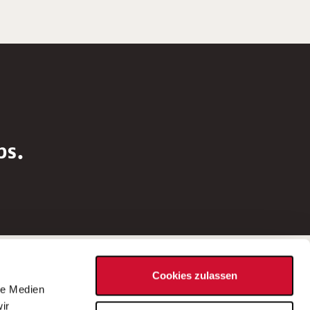
bs.
Social Media
Cookies zulassen
d
le Medien
rn
ir