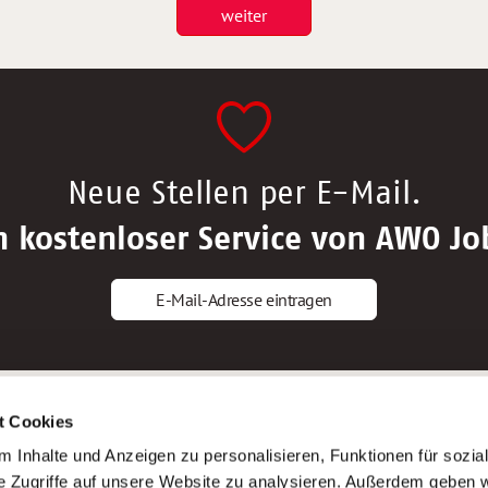
weiter
Neue Stellen per E-Mail.
n kostenloser Service von AWO Jo
E-Mail-Adresse eintragen
gstipps
Service
t Cookies
ls Altenpfleger*in
AWO Gliederungen nach Bundeslan
 Inhalte und Anzeigen zu personalisieren, Funktionen für sozia
ls Krankenpfleger*in
Stellenangebote nach Bundeslände
e Zugriffe auf unsere Website zu analysieren. Außerdem geben w