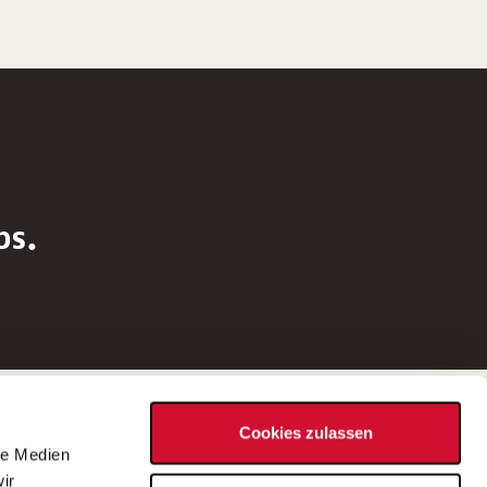
bs.
Social Media
Cookies zulassen
d
le Medien
rn
ir