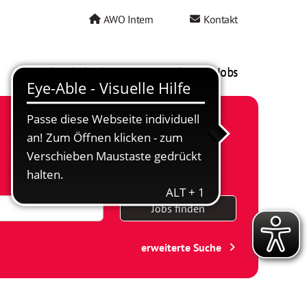
AWO Intern
Kontakt
AWO als Arbeitgeber
Mein AWO Jobs
Jobs finden
erweiterte Suche