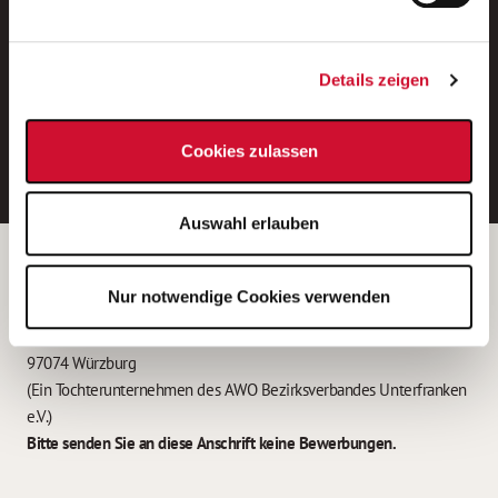
Neue Stellen per E-Mail.
Ein kostenloser Service von AWO
Details zeigen
Jobs.
E-Mail-Adresse eintragen
Cookies zulassen
Auswahl erlauben
Betreiber der Webseite
Nur notwendige Cookies verwenden
Garitz Bewirtschaftungsbetriebe GmbH
Kantstraße 45a
97074 Würzburg
(Ein Tochterunternehmen des AWO Bezirksverbandes Unterfranken
e.V.)
Bitte senden Sie an diese Anschrift keine Bewerbungen.