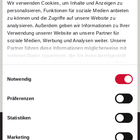
Ich bin damit einverstanden, dass meine personenbezogenen Daten
Wir verwenden Cookies, um Inhalte und Anzeigen zu
ausschließlich zum Zweck der Durchführung der Kontaktanfrage
personalisieren, Funktionen für soziale Medien anbieten
verarbeitet, auf IT- Systemen der Garitz Bewirtschaftungsbetriebe
zu können und die Zugriffe auf unsere Website zu
GmbH, Heinrich-von-Kleist-Straße 2, 97688 Bad Kissingen
analysieren. Außerdem geben wir Informationen zu Ihrer
(Betreiber) gespeichert und an die für das Stellenangebot
Verwendung unserer Website an unsere Partner für
verantwortliche Stelle zur Kontaktaufnahme weitergegeben
soziale Medien, Werbung und Analysen weiter. Unsere
werden.
Partner führen diese Informationen möglicherweise mit
Diese Einwilligungserklärung kann ich jederzeit gegenüber dem
weiteren Daten zusammen, die Sie ihnen bereitgestellt
Betreiber unter den im
Impressum
genannten Kontaktdaten
haben oder die sie im Rahmen Ihrer Nutzung der Dienste
widerrufen.
gesammelt haben.
Einwilligungsauswahl
Weitere Details können Sie der
Datenschutzerklärung
entnehmen.
Wenn Sie auf „Cookies zulassen“ klicken, so stimmen
Notwendig
Sie der Speicherung sämtlicher Cookies zu. Sie können
Ihre Einwilligung selbstverständlich jederzeit widerrufen,
weiter
Präferenzen
indem Sie die Cookie-Einstellungen aufrufen und diese
abändern. Weitere Informationen finden Sie in
unserer
Datenschutzerklärung
.
Statistiken
Marketing