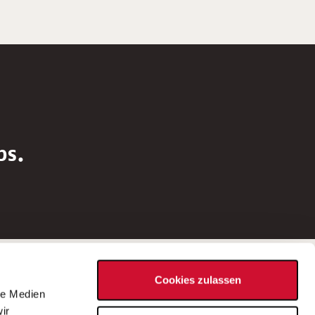
bs.
Social Media
Cookies zulassen
d
le Medien
rn
ir