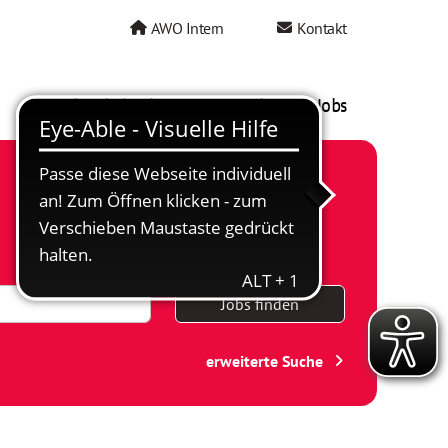
AWO Intern
Kontakt
AWO als Arbeitgeber
Mein AWO Jobs
Jobs finden
erweiterte Suche