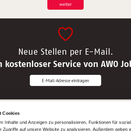
weiter
Neue Stellen per E-Mail.
n kostenloser Service von AWO Jo
E-Mail-Adresse eintragen
gstipps
Service
t Cookies
ls Altenpfleger*in
AWO Gliederungen nach Bundeslan
 Inhalte und Anzeigen zu personalisieren, Funktionen für sozia
ls Krankenpfleger*in
Stellenangebote nach Bundeslände
e Zugriffe auf unsere Website zu analysieren. Außerdem geben w