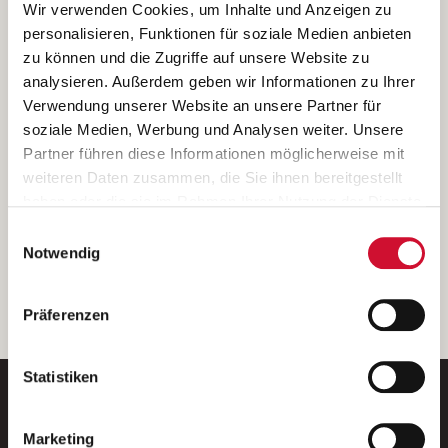
Ich bin damit einverstanden, dass meine personenbezogenen Daten
Wir verwenden Cookies, um Inhalte und Anzeigen zu
ausschließlich zum Zweck der Durchführung der Kontaktanfrage
personalisieren, Funktionen für soziale Medien anbieten
verarbeitet, auf IT- Systemen der Garitz Bewirtschaftungsbetriebe
zu können und die Zugriffe auf unsere Website zu
GmbH, Heinrich-von-Kleist-Straße 2, 97688 Bad Kissingen
analysieren. Außerdem geben wir Informationen zu Ihrer
(Betreiber) gespeichert und an die für das Stellenangebot
Verwendung unserer Website an unsere Partner für
verantwortliche Stelle zur Kontaktaufnahme weitergegeben
soziale Medien, Werbung und Analysen weiter. Unsere
werden.
Partner führen diese Informationen möglicherweise mit
Diese Einwilligungserklärung kann ich jederzeit gegenüber dem
weiteren Daten zusammen, die Sie ihnen bereitgestellt
Betreiber unter den im
Impressum
genannten Kontaktdaten
haben oder die sie im Rahmen Ihrer Nutzung der Dienste
widerrufen.
gesammelt haben.
Einwilligungsauswahl
Weitere Details können Sie der
Datenschutzerklärung
entnehmen.
Wenn Sie auf „Cookies zulassen“ klicken, so stimmen
Notwendig
Sie der Speicherung sämtlicher Cookies zu. Sie können
Ihre Einwilligung selbstverständlich jederzeit widerrufen,
weiter
Präferenzen
indem Sie die Cookie-Einstellungen aufrufen und diese
abändern. Weitere Informationen finden Sie in
unserer
Datenschutzerklärung
.
Statistiken
Marketing