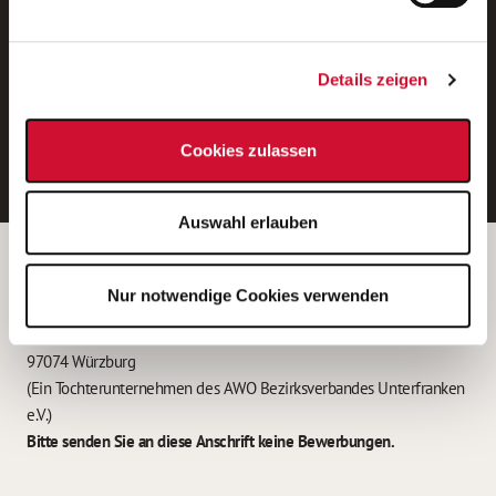
Neue Stellen per E-Mail.
Ein kostenloser Service von AWO
Details zeigen
Jobs.
E-Mail-Adresse eintragen
Cookies zulassen
Auswahl erlauben
Betreiber der Webseite
Nur notwendige Cookies verwenden
Garitz Bewirtschaftungsbetriebe GmbH
Kantstraße 45a
97074 Würzburg
(Ein Tochterunternehmen des AWO Bezirksverbandes Unterfranken
e.V.)
Bitte senden Sie an diese Anschrift keine Bewerbungen.