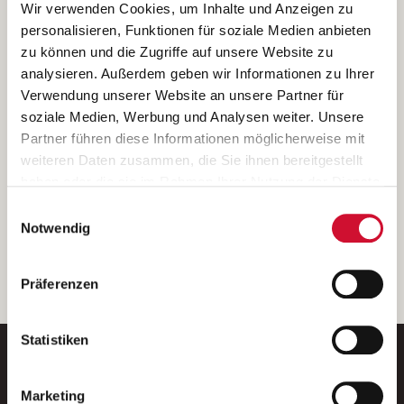
Ich bin damit einverstanden, dass meine personenbezogenen Daten
Wir verwenden Cookies, um Inhalte und Anzeigen zu
ausschließlich zum Zweck der Durchführung der Kontaktanfrage
personalisieren, Funktionen für soziale Medien anbieten
verarbeitet, auf IT- Systemen der Garitz Bewirtschaftungsbetriebe
zu können und die Zugriffe auf unsere Website zu
GmbH, Heinrich-von-Kleist-Straße 2, 97688 Bad Kissingen
analysieren. Außerdem geben wir Informationen zu Ihrer
(Betreiber) gespeichert und an die für das Stellenangebot
Verwendung unserer Website an unsere Partner für
verantwortliche Stelle zur Kontaktaufnahme weitergegeben
soziale Medien, Werbung und Analysen weiter. Unsere
werden.
Partner führen diese Informationen möglicherweise mit
Diese Einwilligungserklärung kann ich jederzeit gegenüber dem
weiteren Daten zusammen, die Sie ihnen bereitgestellt
Betreiber unter den im
Impressum
genannten Kontaktdaten
haben oder die sie im Rahmen Ihrer Nutzung der Dienste
widerrufen.
gesammelt haben.
Einwilligungsauswahl
Weitere Details können Sie der
Datenschutzerklärung
entnehmen.
Wenn Sie auf „Cookies zulassen“ klicken, so stimmen
Notwendig
Sie der Speicherung sämtlicher Cookies zu. Sie können
Ihre Einwilligung selbstverständlich jederzeit widerrufen,
weiter
Präferenzen
indem Sie die Cookie-Einstellungen aufrufen und diese
abändern. Weitere Informationen finden Sie in
unserer
Datenschutzerklärung
.
Statistiken
Marketing