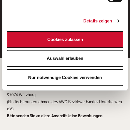
Neue Stellen per E-Mail.
Ein kostenloser Service von AWO
Details zeigen
Jobs.
E-Mail-Adresse eintragen
Cookies zulassen
Auswahl erlauben
Betreiber der Webseite
Nur notwendige Cookies verwenden
Garitz Bewirtschaftungsbetriebe GmbH
Kantstraße 45a
97074 Würzburg
(Ein Tochterunternehmen des AWO Bezirksverbandes Unterfranken
e.V.)
Bitte senden Sie an diese Anschrift keine Bewerbungen.