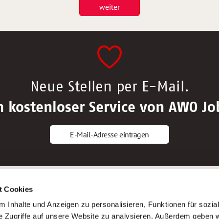
weiter
Neue Stellen per E-Mail.
n kostenloser Service von AWO Jo
E-Mail-Adresse eintragen
gstipps
Service
t Cookies
ls Altenpfleger*in
AWO Gliederungen nach Bundeslan
 Inhalte und Anzeigen zu personalisieren, Funktionen für sozia
ls Krankenpfleger*in
Stellenangebote nach Bundeslände
e Zugriffe auf unsere Website zu analysieren. Außerdem geben w