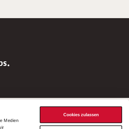
bs.
Social Media
Cookies zulassen
d
le Medien
rn
ir