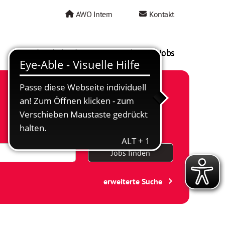
AWO Intern
Kontakt
AWO als Arbeitgeber
Mein AWO Jobs
Jobs finden
erweiterte Suche