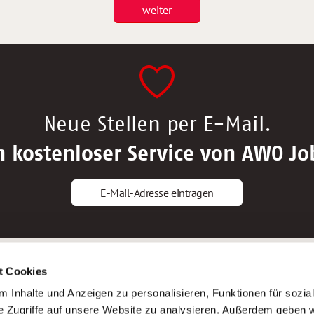
weiter
Neue Stellen per E-Mail.
n kostenloser Service von AWO Jo
E-Mail-Adresse eintragen
gstipps
Service
t Cookies
ls Altenpfleger*in
AWO Gliederungen nach Bundeslan
 Inhalte und Anzeigen zu personalisieren, Funktionen für sozia
ls Krankenpfleger*in
Stellenangebote nach Bundeslände
e Zugriffe auf unsere Website zu analysieren. Außerdem geben w