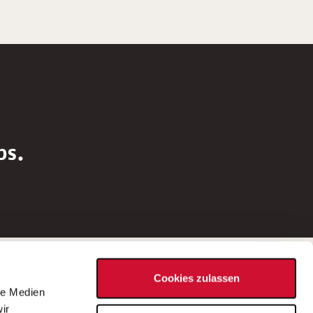
bs.
Social Media
Cookies zulassen
d
le Medien
rn
ir