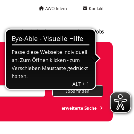
AWO Intern
Kontakt
AWO als Arbeitgeber
Mein AWO Jobs
Jobs finden
erweiterte Suche