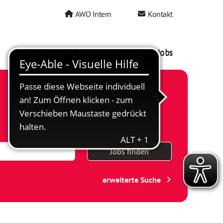
AWO Intern
Kontakt
AWO als Arbeitgeber
Mein AWO Jobs
Jobs finden
erweiterte Suche