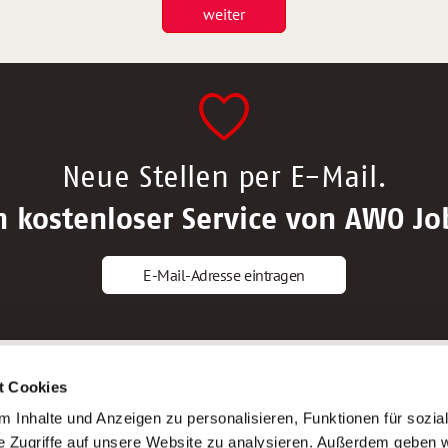
weiter
Neue Stellen per E-Mail.
n kostenloser Service von AWO Jo
E-Mail-Adresse eintragen
gstipps
Service
t Cookies
ls Altenpfleger*in
AWO Gliederungen nach Bundeslan
 Inhalte und Anzeigen zu personalisieren, Funktionen für sozia
ls Krankenpfleger*in
Stellenangebote nach Bundeslände
e Zugriffe auf unsere Website zu analysieren. Außerdem geben w