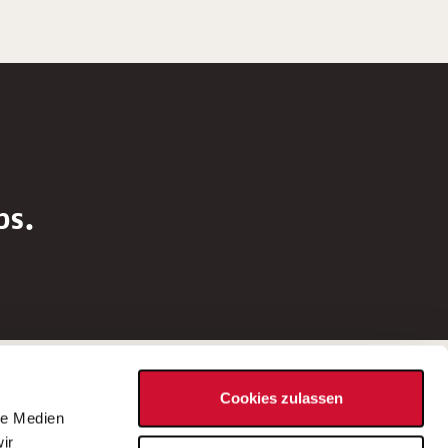
bs.
Social Media
Cookies zulassen
d
le Medien
rn
ir