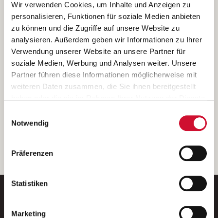
Ich bin damit einverstanden, dass meine personenbezogenen Daten
Wir verwenden Cookies, um Inhalte und Anzeigen zu
ausschließlich zum Zweck der Durchführung der Kontaktanfrage
personalisieren, Funktionen für soziale Medien anbieten
verarbeitet, auf IT- Systemen der Garitz Bewirtschaftungsbetriebe
zu können und die Zugriffe auf unsere Website zu
GmbH, Heinrich-von-Kleist-Straße 2, 97688 Bad Kissingen
analysieren. Außerdem geben wir Informationen zu Ihrer
(Betreiber) gespeichert und an die für das Stellenangebot
Verwendung unserer Website an unsere Partner für
verantwortliche Stelle zur Kontaktaufnahme weitergegeben
soziale Medien, Werbung und Analysen weiter. Unsere
werden.
Partner führen diese Informationen möglicherweise mit
Diese Einwilligungserklärung kann ich jederzeit gegenüber dem
weiteren Daten zusammen, die Sie ihnen bereitgestellt
Betreiber unter den im
Impressum
genannten Kontaktdaten
haben oder die sie im Rahmen Ihrer Nutzung der Dienste
widerrufen.
gesammelt haben.
Einwilligungsauswahl
Weitere Details können Sie der
Datenschutzerklärung
entnehmen.
Wenn Sie auf „Cookies zulassen“ klicken, so stimmen
Notwendig
Sie der Speicherung sämtlicher Cookies zu. Sie können
Ihre Einwilligung selbstverständlich jederzeit widerrufen,
weiter
Präferenzen
indem Sie die Cookie-Einstellungen aufrufen und diese
abändern. Weitere Informationen finden Sie in
unserer
Datenschutzerklärung
.
Statistiken
Marketing