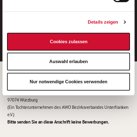
Neue Stellen per E-Mail.
Ein kostenloser Service von AWO
Details zeigen
Jobs.
E-Mail-Adresse eintragen
Cookies zulassen
Auswahl erlauben
Betreiber der Webseite
Nur notwendige Cookies verwenden
Garitz Bewirtschaftungsbetriebe GmbH
Kantstraße 45a
97074 Würzburg
(Ein Tochterunternehmen des AWO Bezirksverbandes Unterfranken
e.V.)
Bitte senden Sie an diese Anschrift keine Bewerbungen.