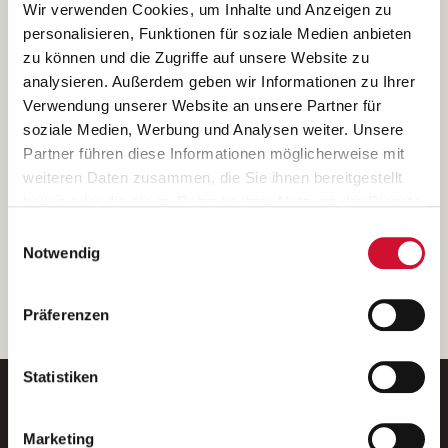
Ich bin damit einverstanden, dass meine personenbezogenen Daten
Wir verwenden Cookies, um Inhalte und Anzeigen zu
ausschließlich zum Zweck der Durchführung der Kontaktanfrage
personalisieren, Funktionen für soziale Medien anbieten
verarbeitet, auf IT- Systemen der Garitz Bewirtschaftungsbetriebe
zu können und die Zugriffe auf unsere Website zu
GmbH, Heinrich-von-Kleist-Straße 2, 97688 Bad Kissingen
analysieren. Außerdem geben wir Informationen zu Ihrer
(Betreiber) gespeichert und an die für das Stellenangebot
Verwendung unserer Website an unsere Partner für
verantwortliche Stelle zur Kontaktaufnahme weitergegeben
soziale Medien, Werbung und Analysen weiter. Unsere
werden.
Partner führen diese Informationen möglicherweise mit
Diese Einwilligungserklärung kann ich jederzeit gegenüber dem
weiteren Daten zusammen, die Sie ihnen bereitgestellt
Betreiber unter den im
Impressum
genannten Kontaktdaten
haben oder die sie im Rahmen Ihrer Nutzung der Dienste
widerrufen.
gesammelt haben.
Einwilligungsauswahl
Weitere Details können Sie der
Datenschutzerklärung
entnehmen.
Wenn Sie auf „Cookies zulassen“ klicken, so stimmen
Notwendig
Sie der Speicherung sämtlicher Cookies zu. Sie können
Ihre Einwilligung selbstverständlich jederzeit widerrufen,
weiter
Präferenzen
indem Sie die Cookie-Einstellungen aufrufen und diese
abändern. Weitere Informationen finden Sie in
unserer
Datenschutzerklärung
.
Statistiken
Marketing