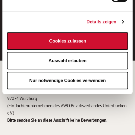
Neue Stellen per E-Mail.
Ein kostenloser Service von AWO
Details zeigen
Jobs.
E-Mail-Adresse eintragen
Cookies zulassen
Auswahl erlauben
Betreiber der Webseite
Nur notwendige Cookies verwenden
Garitz Bewirtschaftungsbetriebe GmbH
Kantstraße 45a
97074 Würzburg
(Ein Tochterunternehmen des AWO Bezirksverbandes Unterfranken
e.V.)
Bitte senden Sie an diese Anschrift keine Bewerbungen.