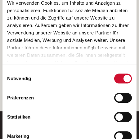
Ich bin damit einverstanden, dass meine personenbezogenen Daten
Wir verwenden Cookies, um Inhalte und Anzeigen zu
ausschließlich zum Zweck der Durchführung der Kontaktanfrage
personalisieren, Funktionen für soziale Medien anbieten
verarbeitet, auf IT- Systemen der Garitz Bewirtschaftungsbetriebe
zu können und die Zugriffe auf unsere Website zu
GmbH, Heinrich-von-Kleist-Straße 2, 97688 Bad Kissingen
analysieren. Außerdem geben wir Informationen zu Ihrer
(Betreiber) gespeichert und an die für das Stellenangebot
Verwendung unserer Website an unsere Partner für
verantwortliche Stelle zur Kontaktaufnahme weitergegeben
soziale Medien, Werbung und Analysen weiter. Unsere
werden.
Partner führen diese Informationen möglicherweise mit
Diese Einwilligungserklärung kann ich jederzeit gegenüber dem
weiteren Daten zusammen, die Sie ihnen bereitgestellt
Betreiber unter den im
Impressum
genannten Kontaktdaten
haben oder die sie im Rahmen Ihrer Nutzung der Dienste
widerrufen.
gesammelt haben.
Einwilligungsauswahl
Weitere Details können Sie der
Datenschutzerklärung
entnehmen.
Wenn Sie auf „Cookies zulassen“ klicken, so stimmen
Notwendig
Sie der Speicherung sämtlicher Cookies zu. Sie können
Ihre Einwilligung selbstverständlich jederzeit widerrufen,
weiter
Präferenzen
indem Sie die Cookie-Einstellungen aufrufen und diese
abändern. Weitere Informationen finden Sie in
unserer
Datenschutzerklärung
.
Statistiken
Marketing