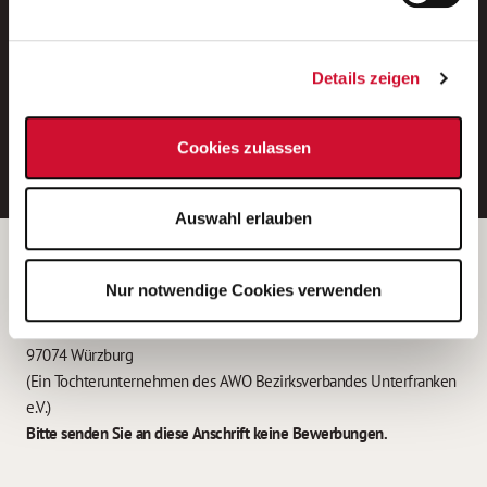
Neue Stellen per E-Mail.
Ein kostenloser Service von AWO
Details zeigen
Jobs.
E-Mail-Adresse eintragen
Cookies zulassen
Auswahl erlauben
Betreiber der Webseite
Nur notwendige Cookies verwenden
Garitz Bewirtschaftungsbetriebe GmbH
Kantstraße 45a
97074 Würzburg
(Ein Tochterunternehmen des AWO Bezirksverbandes Unterfranken
e.V.)
Bitte senden Sie an diese Anschrift keine Bewerbungen.