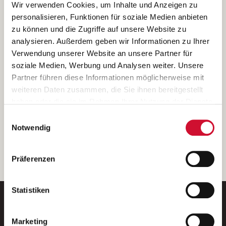
Ich bin damit einverstanden, dass meine personenbezogenen Daten
Wir verwenden Cookies, um Inhalte und Anzeigen zu
ausschließlich zum Zweck der Durchführung der Kontaktanfrage
personalisieren, Funktionen für soziale Medien anbieten
verarbeitet, auf IT- Systemen der Garitz Bewirtschaftungsbetriebe
zu können und die Zugriffe auf unsere Website zu
GmbH, Heinrich-von-Kleist-Straße 2, 97688 Bad Kissingen
analysieren. Außerdem geben wir Informationen zu Ihrer
(Betreiber) gespeichert und an die für das Stellenangebot
Verwendung unserer Website an unsere Partner für
verantwortliche Stelle zur Kontaktaufnahme weitergegeben
soziale Medien, Werbung und Analysen weiter. Unsere
werden.
Partner führen diese Informationen möglicherweise mit
Diese Einwilligungserklärung kann ich jederzeit gegenüber dem
weiteren Daten zusammen, die Sie ihnen bereitgestellt
Betreiber unter den im
Impressum
genannten Kontaktdaten
haben oder die sie im Rahmen Ihrer Nutzung der Dienste
widerrufen.
gesammelt haben.
Einwilligungsauswahl
Weitere Details können Sie der
Datenschutzerklärung
entnehmen.
Wenn Sie auf „Cookies zulassen“ klicken, so stimmen
Notwendig
Sie der Speicherung sämtlicher Cookies zu. Sie können
Ihre Einwilligung selbstverständlich jederzeit widerrufen,
weiter
Präferenzen
indem Sie die Cookie-Einstellungen aufrufen und diese
abändern. Weitere Informationen finden Sie in
unserer
Datenschutzerklärung
.
Statistiken
Marketing