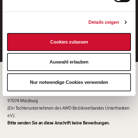
Neue Stellen per E-Mail.
Ein kostenloser Service von AWO
Details zeigen
Jobs.
E-Mail-Adresse eintragen
Cookies zulassen
Auswahl erlauben
Betreiber der Webseite
Nur notwendige Cookies verwenden
Garitz Bewirtschaftungsbetriebe GmbH
Kantstraße 45a
97074 Würzburg
(Ein Tochterunternehmen des AWO Bezirksverbandes Unterfranken
e.V.)
Bitte senden Sie an diese Anschrift keine Bewerbungen.