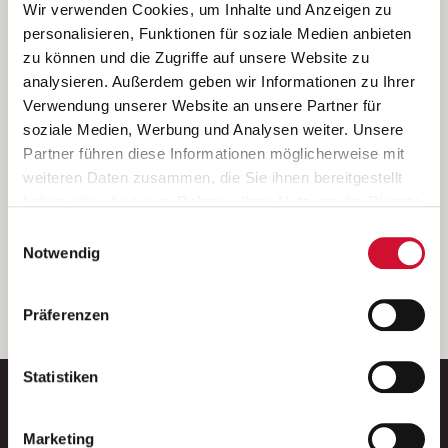
Ich bin damit einverstanden, dass meine personenbezogenen Daten
Wir verwenden Cookies, um Inhalte und Anzeigen zu
ausschließlich zum Zweck der Durchführung der Kontaktanfrage
personalisieren, Funktionen für soziale Medien anbieten
verarbeitet, auf IT- Systemen der Garitz Bewirtschaftungsbetriebe
zu können und die Zugriffe auf unsere Website zu
GmbH, Heinrich-von-Kleist-Straße 2, 97688 Bad Kissingen
analysieren. Außerdem geben wir Informationen zu Ihrer
(Betreiber) gespeichert und an die für das Stellenangebot
Verwendung unserer Website an unsere Partner für
verantwortliche Stelle zur Kontaktaufnahme weitergegeben
soziale Medien, Werbung und Analysen weiter. Unsere
werden.
Partner führen diese Informationen möglicherweise mit
Diese Einwilligungserklärung kann ich jederzeit gegenüber dem
weiteren Daten zusammen, die Sie ihnen bereitgestellt
Betreiber unter den im
Impressum
genannten Kontaktdaten
haben oder die sie im Rahmen Ihrer Nutzung der Dienste
widerrufen.
gesammelt haben.
Einwilligungsauswahl
Weitere Details können Sie der
Datenschutzerklärung
entnehmen.
Wenn Sie auf „Cookies zulassen“ klicken, so stimmen
Notwendig
Sie der Speicherung sämtlicher Cookies zu. Sie können
Ihre Einwilligung selbstverständlich jederzeit widerrufen,
weiter
Präferenzen
indem Sie die Cookie-Einstellungen aufrufen und diese
abändern. Weitere Informationen finden Sie in
unserer
Datenschutzerklärung
.
Statistiken
Marketing