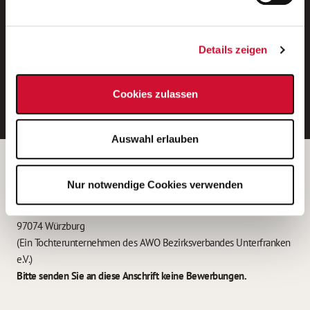
Neue Stellen per E-Mail.
Ein kostenloser Service von AWO
Details zeigen
Jobs.
E-Mail-Adresse eintragen
Cookies zulassen
Auswahl erlauben
Betreiber der Webseite
Nur notwendige Cookies verwenden
Garitz Bewirtschaftungsbetriebe GmbH
Kantstraße 45a
97074 Würzburg
(Ein Tochterunternehmen des AWO Bezirksverbandes Unterfranken
e.V.)
Bitte senden Sie an diese Anschrift keine Bewerbungen.