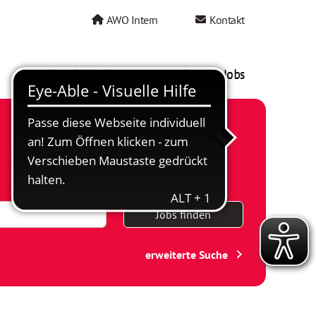
AWO Intern
Kontakt
AWO als Arbeitgeber
Mein AWO Jobs
Jobs finden
erweiterte Suche