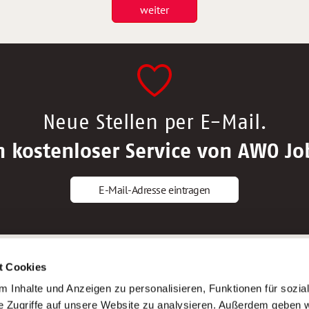
weiter
Neue Stellen per E-Mail.
n kostenloser Service von AWO Jo
E-Mail-Adresse eintragen
gstipps
Service
t Cookies
ls Altenpfleger*in
AWO Gliederungen nach Bundeslan
 Inhalte und Anzeigen zu personalisieren, Funktionen für sozia
ls Krankenpfleger*in
Stellenangebote nach Bundeslände
e Zugriffe auf unsere Website zu analysieren. Außerdem geben w