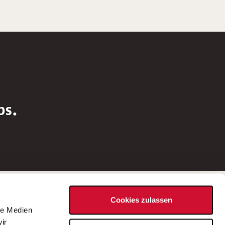
bs.
Social Media
Cookies zulassen
d
le Medien
rn
ir