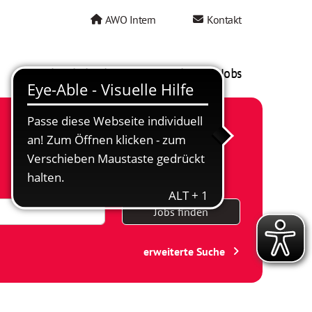
AWO Intern
Kontakt
AWO als Arbeitgeber
Mein AWO Jobs
Jobs finden
erweiterte Suche