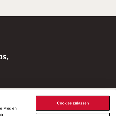
bs.
Social Media
Cookies zulassen
d
le Medien
rn
ir