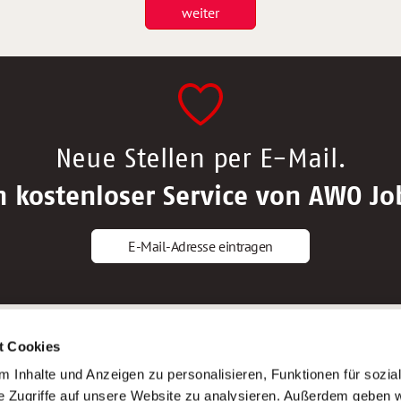
weiter
Neue Stellen per E-Mail.
n kostenloser Service von AWO Jo
E-Mail-Adresse eintragen
gstipps
Service
t Cookies
ls Altenpfleger*in
AWO Gliederungen nach Bundeslan
 Inhalte und Anzeigen zu personalisieren, Funktionen für sozia
ls Krankenpfleger*in
Stellenangebote nach Bundeslände
e Zugriffe auf unsere Website zu analysieren. Außerdem geben w