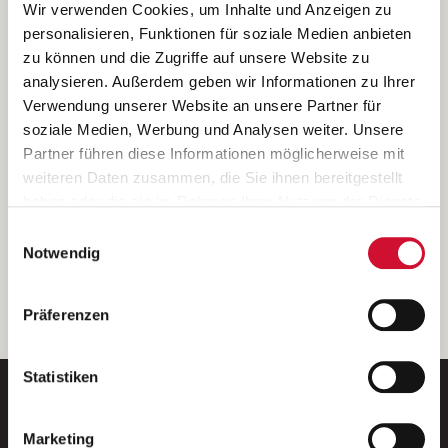
Ich bin damit einverstanden, dass meine personenbezogenen Daten
Wir verwenden Cookies, um Inhalte und Anzeigen zu
ausschließlich zum Zweck der Durchführung der Kontaktanfrage
personalisieren, Funktionen für soziale Medien anbieten
verarbeitet, auf IT- Systemen der Garitz Bewirtschaftungsbetriebe
zu können und die Zugriffe auf unsere Website zu
GmbH, Heinrich-von-Kleist-Straße 2, 97688 Bad Kissingen
analysieren. Außerdem geben wir Informationen zu Ihrer
(Betreiber) gespeichert und an die für das Stellenangebot
Verwendung unserer Website an unsere Partner für
verantwortliche Stelle zur Kontaktaufnahme weitergegeben
soziale Medien, Werbung und Analysen weiter. Unsere
werden.
Partner führen diese Informationen möglicherweise mit
Diese Einwilligungserklärung kann ich jederzeit gegenüber dem
weiteren Daten zusammen, die Sie ihnen bereitgestellt
Betreiber unter den im
Impressum
genannten Kontaktdaten
haben oder die sie im Rahmen Ihrer Nutzung der Dienste
widerrufen.
gesammelt haben.
Einwilligungsauswahl
Weitere Details können Sie der
Datenschutzerklärung
entnehmen.
Wenn Sie auf „Cookies zulassen“ klicken, so stimmen
Notwendig
Sie der Speicherung sämtlicher Cookies zu. Sie können
Ihre Einwilligung selbstverständlich jederzeit widerrufen,
weiter
Präferenzen
indem Sie die Cookie-Einstellungen aufrufen und diese
abändern. Weitere Informationen finden Sie in
unserer
Datenschutzerklärung
.
Statistiken
Marketing