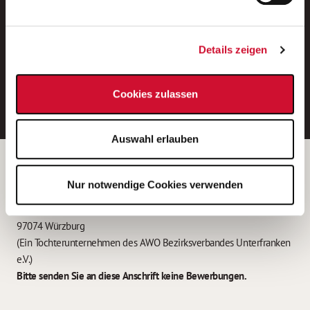
Neue Stellen per E-Mail.
Ein kostenloser Service von AWO
Details zeigen
Jobs.
E-Mail-Adresse eintragen
Cookies zulassen
Auswahl erlauben
Betreiber der Webseite
Nur notwendige Cookies verwenden
Garitz Bewirtschaftungsbetriebe GmbH
Kantstraße 45a
97074 Würzburg
(Ein Tochterunternehmen des AWO Bezirksverbandes Unterfranken
e.V.)
Bitte senden Sie an diese Anschrift keine Bewerbungen.