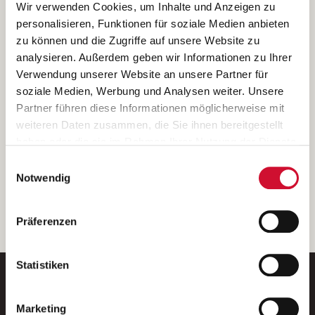
Ich bin damit einverstanden, dass meine personenbezogenen Daten
Wir verwenden Cookies, um Inhalte und Anzeigen zu
ausschließlich zum Zweck der Durchführung der Kontaktanfrage
personalisieren, Funktionen für soziale Medien anbieten
verarbeitet, auf IT- Systemen der Garitz Bewirtschaftungsbetriebe
zu können und die Zugriffe auf unsere Website zu
GmbH, Heinrich-von-Kleist-Straße 2, 97688 Bad Kissingen
analysieren. Außerdem geben wir Informationen zu Ihrer
(Betreiber) gespeichert und an die für das Stellenangebot
Verwendung unserer Website an unsere Partner für
verantwortliche Stelle zur Kontaktaufnahme weitergegeben
soziale Medien, Werbung und Analysen weiter. Unsere
werden.
Partner führen diese Informationen möglicherweise mit
Diese Einwilligungserklärung kann ich jederzeit gegenüber dem
weiteren Daten zusammen, die Sie ihnen bereitgestellt
Betreiber unter den im
Impressum
genannten Kontaktdaten
haben oder die sie im Rahmen Ihrer Nutzung der Dienste
widerrufen.
gesammelt haben.
Einwilligungsauswahl
Weitere Details können Sie der
Datenschutzerklärung
entnehmen.
Wenn Sie auf „Cookies zulassen“ klicken, so stimmen
Notwendig
Sie der Speicherung sämtlicher Cookies zu. Sie können
Ihre Einwilligung selbstverständlich jederzeit widerrufen,
weiter
Präferenzen
indem Sie die Cookie-Einstellungen aufrufen und diese
abändern. Weitere Informationen finden Sie in
unserer
Datenschutzerklärung
.
Statistiken
Marketing