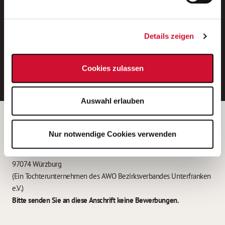
Neue Stellen per E-Mail.
Ein kostenloser Service von AWO
Details zeigen
Jobs.
E-Mail-Adresse eintragen
Cookies zulassen
Auswahl erlauben
Betreiber der Webseite
Nur notwendige Cookies verwenden
Garitz Bewirtschaftungsbetriebe GmbH
Kantstraße 45a
97074 Würzburg
(Ein Tochterunternehmen des AWO Bezirksverbandes Unterfranken
e.V.)
Bitte senden Sie an diese Anschrift keine Bewerbungen.