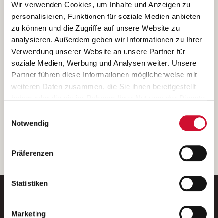
Ich bin damit einverstanden, dass meine personenbezogenen Daten
Wir verwenden Cookies, um Inhalte und Anzeigen zu
ausschließlich zum Zweck der Durchführung der Kontaktanfrage
personalisieren, Funktionen für soziale Medien anbieten
verarbeitet, auf IT- Systemen der Garitz Bewirtschaftungsbetriebe
zu können und die Zugriffe auf unsere Website zu
GmbH, Heinrich-von-Kleist-Straße 2, 97688 Bad Kissingen
analysieren. Außerdem geben wir Informationen zu Ihrer
(Betreiber) gespeichert und an die für das Stellenangebot
Verwendung unserer Website an unsere Partner für
verantwortliche Stelle zur Kontaktaufnahme weitergegeben
soziale Medien, Werbung und Analysen weiter. Unsere
werden.
Partner führen diese Informationen möglicherweise mit
Diese Einwilligungserklärung kann ich jederzeit gegenüber dem
weiteren Daten zusammen, die Sie ihnen bereitgestellt
Betreiber unter den im
Impressum
genannten Kontaktdaten
haben oder die sie im Rahmen Ihrer Nutzung der Dienste
widerrufen.
gesammelt haben.
Einwilligungsauswahl
Weitere Details können Sie der
Datenschutzerklärung
entnehmen.
Wenn Sie auf „Cookies zulassen“ klicken, so stimmen
Notwendig
Sie der Speicherung sämtlicher Cookies zu. Sie können
Ihre Einwilligung selbstverständlich jederzeit widerrufen,
weiter
Präferenzen
indem Sie die Cookie-Einstellungen aufrufen und diese
abändern. Weitere Informationen finden Sie in
unserer
Datenschutzerklärung
.
Statistiken
Marketing