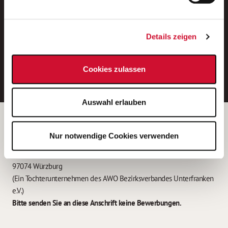
Neue Stellen per E-Mail.
Ein kostenloser Service von AWO
Details zeigen
Jobs.
E-Mail-Adresse eintragen
Cookies zulassen
Auswahl erlauben
Betreiber der Webseite
Nur notwendige Cookies verwenden
Garitz Bewirtschaftungsbetriebe GmbH
Kantstraße 45a
97074 Würzburg
(Ein Tochterunternehmen des AWO Bezirksverbandes Unterfranken
e.V.)
Bitte senden Sie an diese Anschrift keine Bewerbungen.