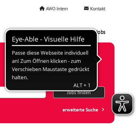
AWO Intern
Kontakt
AWO als Arbeitgeber
Mein AWO Jobs
Jobs finden
erweiterte Suche