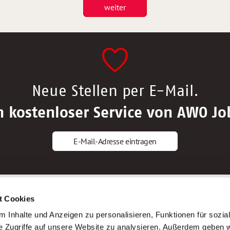
weiter
Neue Stellen per E-Mail.
n kostenloser Service von AWO Jo
E-Mail-Adresse eintragen
gstipps
Service
t Cookies
ls Altenpfleger*in
AWO Gliederungen nach Bundeslan
 Inhalte und Anzeigen zu personalisieren, Funktionen für sozia
ls Krankenpfleger*in
Stellenangebote nach Bundeslände
e Zugriffe auf unsere Website zu analysieren. Außerdem geben w