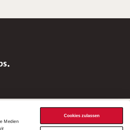
bs.
Social Media
Cookies zulassen
d
le Medien
rn
ir