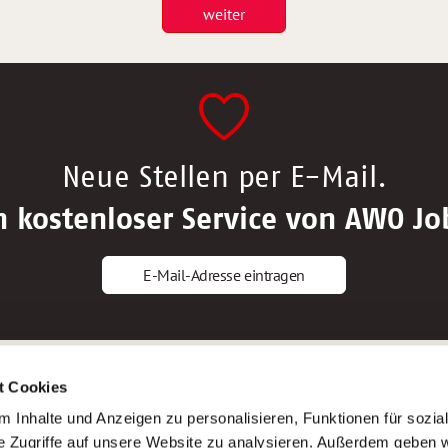
weiter
Neue Stellen per E-Mail.
n kostenloser Service von AWO Jo
E-Mail-Adresse eintragen
gstipps
Service
t Cookies
ls Altenpfleger*in
AWO Gliederungen nach Bundeslan
 Inhalte und Anzeigen zu personalisieren, Funktionen für sozia
ls Krankenpfleger*in
Stellenangebote nach Bundeslände
e Zugriffe auf unsere Website zu analysieren. Außerdem geben w