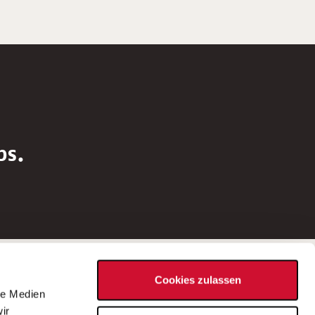
bs.
Social Media
Cookies zulassen
d
le Medien
rn
ir