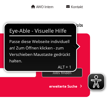
AWO Intern
Kontakt
AWO als Arbeitgeber
Mein AWO Jobs
Jobs finden
erweiterte Suche