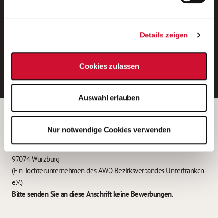
Neue Stellen per E-Mail.
Ein kostenloser Service von AWO
Details zeigen
Jobs.
E-Mail-Adresse eintragen
Cookies zulassen
Auswahl erlauben
Betreiber der Webseite
Nur notwendige Cookies verwenden
Garitz Bewirtschaftungsbetriebe GmbH
Kantstraße 45a
97074 Würzburg
(Ein Tochterunternehmen des AWO Bezirksverbandes Unterfranken
e.V.)
Bitte senden Sie an diese Anschrift keine Bewerbungen.