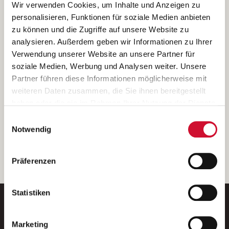
Ich bin damit einverstanden, dass meine personenbezogenen Daten
Wir verwenden Cookies, um Inhalte und Anzeigen zu
ausschließlich zum Zweck der Durchführung der Kontaktanfrage
personalisieren, Funktionen für soziale Medien anbieten
verarbeitet, auf IT- Systemen der Garitz Bewirtschaftungsbetriebe
zu können und die Zugriffe auf unsere Website zu
GmbH, Heinrich-von-Kleist-Straße 2, 97688 Bad Kissingen
analysieren. Außerdem geben wir Informationen zu Ihrer
(Betreiber) gespeichert und an die für das Stellenangebot
Verwendung unserer Website an unsere Partner für
verantwortliche Stelle zur Kontaktaufnahme weitergegeben
soziale Medien, Werbung und Analysen weiter. Unsere
werden.
Partner führen diese Informationen möglicherweise mit
Diese Einwilligungserklärung kann ich jederzeit gegenüber dem
weiteren Daten zusammen, die Sie ihnen bereitgestellt
Betreiber unter den im
Impressum
genannten Kontaktdaten
haben oder die sie im Rahmen Ihrer Nutzung der Dienste
widerrufen.
gesammelt haben.
Einwilligungsauswahl
Weitere Details können Sie der
Datenschutzerklärung
entnehmen.
Wenn Sie auf „Cookies zulassen“ klicken, so stimmen
Notwendig
Sie der Speicherung sämtlicher Cookies zu. Sie können
Ihre Einwilligung selbstverständlich jederzeit widerrufen,
weiter
Präferenzen
indem Sie die Cookie-Einstellungen aufrufen und diese
abändern. Weitere Informationen finden Sie in
unserer
Datenschutzerklärung
.
Statistiken
Marketing