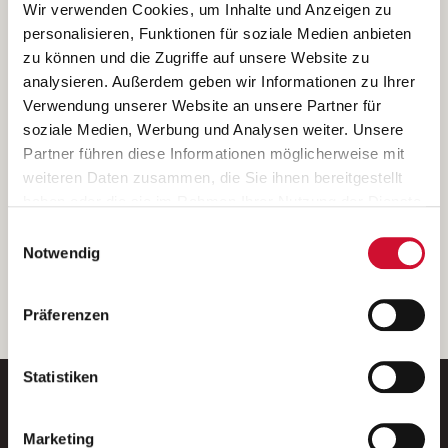
Ich bin damit einverstanden, dass meine personenbezogenen Daten
Wir verwenden Cookies, um Inhalte und Anzeigen zu
ausschließlich zum Zweck der Durchführung der Kontaktanfrage
personalisieren, Funktionen für soziale Medien anbieten
verarbeitet, auf IT- Systemen der Garitz Bewirtschaftungsbetriebe
zu können und die Zugriffe auf unsere Website zu
GmbH, Heinrich-von-Kleist-Straße 2, 97688 Bad Kissingen
analysieren. Außerdem geben wir Informationen zu Ihrer
(Betreiber) gespeichert und an die für das Stellenangebot
Verwendung unserer Website an unsere Partner für
verantwortliche Stelle zur Kontaktaufnahme weitergegeben
soziale Medien, Werbung und Analysen weiter. Unsere
werden.
Partner führen diese Informationen möglicherweise mit
Diese Einwilligungserklärung kann ich jederzeit gegenüber dem
weiteren Daten zusammen, die Sie ihnen bereitgestellt
Betreiber unter den im
Impressum
genannten Kontaktdaten
haben oder die sie im Rahmen Ihrer Nutzung der Dienste
widerrufen.
gesammelt haben.
Einwilligungsauswahl
Weitere Details können Sie der
Datenschutzerklärung
entnehmen.
Wenn Sie auf „Cookies zulassen“ klicken, so stimmen
Notwendig
Sie der Speicherung sämtlicher Cookies zu. Sie können
Ihre Einwilligung selbstverständlich jederzeit widerrufen,
weiter
Präferenzen
indem Sie die Cookie-Einstellungen aufrufen und diese
abändern. Weitere Informationen finden Sie in
unserer
Datenschutzerklärung
.
Statistiken
Marketing