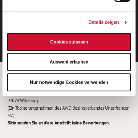
Neue Stellen per E-Mail.
Ein kostenloser Service von AWO
Details zeigen
Jobs.
E-Mail-Adresse eintragen
Cookies zulassen
Auswahl erlauben
Betreiber der Webseite
Nur notwendige Cookies verwenden
Garitz Bewirtschaftungsbetriebe GmbH
Kantstraße 45a
97074 Würzburg
(Ein Tochterunternehmen des AWO Bezirksverbandes Unterfranken
e.V.)
Bitte senden Sie an diese Anschrift keine Bewerbungen.