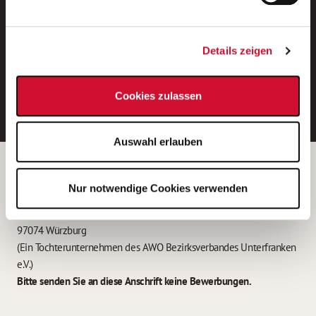
Neue Stellen per E-Mail.
Ein kostenloser Service von AWO
Details zeigen
Jobs.
E-Mail-Adresse eintragen
Cookies zulassen
Auswahl erlauben
Betreiber der Webseite
Nur notwendige Cookies verwenden
Garitz Bewirtschaftungsbetriebe GmbH
Kantstraße 45a
97074 Würzburg
(Ein Tochterunternehmen des AWO Bezirksverbandes Unterfranken
e.V.)
Bitte senden Sie an diese Anschrift keine Bewerbungen.