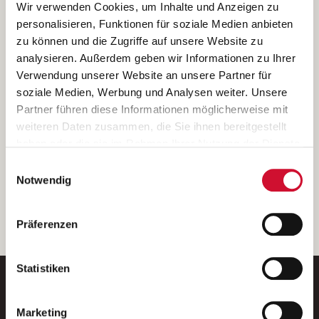
Ich bin damit einverstanden, dass meine personenbezogenen Daten
Wir verwenden Cookies, um Inhalte und Anzeigen zu
ausschließlich zum Zweck der Durchführung der Kontaktanfrage
personalisieren, Funktionen für soziale Medien anbieten
verarbeitet, auf IT- Systemen der Garitz Bewirtschaftungsbetriebe
zu können und die Zugriffe auf unsere Website zu
GmbH, Heinrich-von-Kleist-Straße 2, 97688 Bad Kissingen
analysieren. Außerdem geben wir Informationen zu Ihrer
(Betreiber) gespeichert und an die für das Stellenangebot
Verwendung unserer Website an unsere Partner für
verantwortliche Stelle zur Kontaktaufnahme weitergegeben
soziale Medien, Werbung und Analysen weiter. Unsere
werden.
Partner führen diese Informationen möglicherweise mit
Diese Einwilligungserklärung kann ich jederzeit gegenüber dem
weiteren Daten zusammen, die Sie ihnen bereitgestellt
Betreiber unter den im
Impressum
genannten Kontaktdaten
haben oder die sie im Rahmen Ihrer Nutzung der Dienste
widerrufen.
gesammelt haben.
Einwilligungsauswahl
Weitere Details können Sie der
Datenschutzerklärung
entnehmen.
Wenn Sie auf „Cookies zulassen“ klicken, so stimmen
Notwendig
Sie der Speicherung sämtlicher Cookies zu. Sie können
Ihre Einwilligung selbstverständlich jederzeit widerrufen,
weiter
Präferenzen
indem Sie die Cookie-Einstellungen aufrufen und diese
abändern. Weitere Informationen finden Sie in
unserer
Datenschutzerklärung
.
Statistiken
Marketing