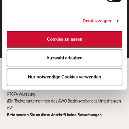
Neue Stellen per E-Mail.
Ein kostenloser Service von AWO
Details zeigen
Jobs.
E-Mail-Adresse eintragen
Cookies zulassen
Auswahl erlauben
Betreiber der Webseite
Nur notwendige Cookies verwenden
Garitz Bewirtschaftungsbetriebe GmbH
Kantstraße 45a
97074 Würzburg
(Ein Tochterunternehmen des AWO Bezirksverbandes Unterfranken
e.V.)
Bitte senden Sie an diese Anschrift keine Bewerbungen.