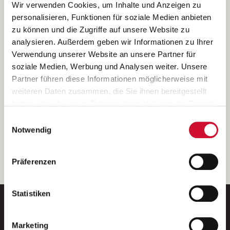
Ich bin damit einverstanden, dass meine personenbezogenen Daten
Wir verwenden Cookies, um Inhalte und Anzeigen zu
ausschließlich zum Zweck der Durchführung der Kontaktanfrage
personalisieren, Funktionen für soziale Medien anbieten
verarbeitet, auf IT- Systemen der Garitz Bewirtschaftungsbetriebe
zu können und die Zugriffe auf unsere Website zu
GmbH, Heinrich-von-Kleist-Straße 2, 97688 Bad Kissingen
analysieren. Außerdem geben wir Informationen zu Ihrer
(Betreiber) gespeichert und an die für das Stellenangebot
Verwendung unserer Website an unsere Partner für
verantwortliche Stelle zur Kontaktaufnahme weitergegeben
soziale Medien, Werbung und Analysen weiter. Unsere
werden.
Partner führen diese Informationen möglicherweise mit
Diese Einwilligungserklärung kann ich jederzeit gegenüber dem
weiteren Daten zusammen, die Sie ihnen bereitgestellt
Betreiber unter den im
Impressum
genannten Kontaktdaten
haben oder die sie im Rahmen Ihrer Nutzung der Dienste
widerrufen.
gesammelt haben.
Einwilligungsauswahl
Weitere Details können Sie der
Datenschutzerklärung
entnehmen.
Wenn Sie auf „Cookies zulassen“ klicken, so stimmen
Notwendig
Sie der Speicherung sämtlicher Cookies zu. Sie können
Ihre Einwilligung selbstverständlich jederzeit widerrufen,
weiter
Präferenzen
indem Sie die Cookie-Einstellungen aufrufen und diese
abändern. Weitere Informationen finden Sie in
unserer
Datenschutzerklärung
.
Statistiken
Marketing