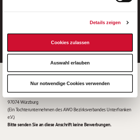
Neue Stellen per E-Mail.
Ein kostenloser Service von AWO
Details zeigen
Jobs.
E-Mail-Adresse eintragen
Cookies zulassen
Auswahl erlauben
Betreiber der Webseite
Nur notwendige Cookies verwenden
Garitz Bewirtschaftungsbetriebe GmbH
Kantstraße 45a
97074 Würzburg
(Ein Tochterunternehmen des AWO Bezirksverbandes Unterfranken
e.V.)
Bitte senden Sie an diese Anschrift keine Bewerbungen.