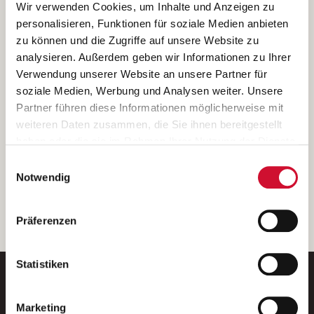
Ich bin damit einverstanden, dass meine personenbezogenen Daten
Wir verwenden Cookies, um Inhalte und Anzeigen zu
ausschließlich zum Zweck der Durchführung der Kontaktanfrage
personalisieren, Funktionen für soziale Medien anbieten
verarbeitet, auf IT- Systemen der Garitz Bewirtschaftungsbetriebe
zu können und die Zugriffe auf unsere Website zu
GmbH, Heinrich-von-Kleist-Straße 2, 97688 Bad Kissingen
analysieren. Außerdem geben wir Informationen zu Ihrer
(Betreiber) gespeichert und an die für das Stellenangebot
Verwendung unserer Website an unsere Partner für
verantwortliche Stelle zur Kontaktaufnahme weitergegeben
soziale Medien, Werbung und Analysen weiter. Unsere
werden.
Partner führen diese Informationen möglicherweise mit
Diese Einwilligungserklärung kann ich jederzeit gegenüber dem
weiteren Daten zusammen, die Sie ihnen bereitgestellt
Betreiber unter den im
Impressum
genannten Kontaktdaten
haben oder die sie im Rahmen Ihrer Nutzung der Dienste
widerrufen.
gesammelt haben.
Einwilligungsauswahl
Weitere Details können Sie der
Datenschutzerklärung
entnehmen.
Wenn Sie auf „Cookies zulassen“ klicken, so stimmen
Notwendig
Sie der Speicherung sämtlicher Cookies zu. Sie können
Ihre Einwilligung selbstverständlich jederzeit widerrufen,
weiter
Präferenzen
indem Sie die Cookie-Einstellungen aufrufen und diese
abändern. Weitere Informationen finden Sie in
unserer
Datenschutzerklärung
.
Statistiken
Marketing