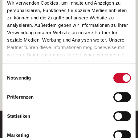
Ich bin damit einverstanden, dass meine personenbezogenen Daten
Wir verwenden Cookies, um Inhalte und Anzeigen zu
ausschließlich zum Zweck der Durchführung der Kontaktanfrage
personalisieren, Funktionen für soziale Medien anbieten
verarbeitet, auf IT- Systemen der Garitz Bewirtschaftungsbetriebe
zu können und die Zugriffe auf unsere Website zu
GmbH, Heinrich-von-Kleist-Straße 2, 97688 Bad Kissingen
analysieren. Außerdem geben wir Informationen zu Ihrer
(Betreiber) gespeichert und an die für das Stellenangebot
Verwendung unserer Website an unsere Partner für
verantwortliche Stelle zur Kontaktaufnahme weitergegeben
soziale Medien, Werbung und Analysen weiter. Unsere
werden.
Partner führen diese Informationen möglicherweise mit
Diese Einwilligungserklärung kann ich jederzeit gegenüber dem
weiteren Daten zusammen, die Sie ihnen bereitgestellt
Betreiber unter den im
Impressum
genannten Kontaktdaten
haben oder die sie im Rahmen Ihrer Nutzung der Dienste
widerrufen.
gesammelt haben.
Einwilligungsauswahl
Weitere Details können Sie der
Datenschutzerklärung
entnehmen.
Wenn Sie auf „Cookies zulassen“ klicken, so stimmen
Notwendig
Sie der Speicherung sämtlicher Cookies zu. Sie können
Ihre Einwilligung selbstverständlich jederzeit widerrufen,
weiter
Präferenzen
indem Sie die Cookie-Einstellungen aufrufen und diese
abändern. Weitere Informationen finden Sie in
unserer
Datenschutzerklärung
.
Statistiken
Marketing