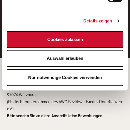
Neue Stellen per E-Mail.
Ein kostenloser Service von AWO
Details zeigen
Jobs.
E-Mail-Adresse eintragen
Cookies zulassen
Auswahl erlauben
Betreiber der Webseite
Nur notwendige Cookies verwenden
Garitz Bewirtschaftungsbetriebe GmbH
Kantstraße 45a
97074 Würzburg
(Ein Tochterunternehmen des AWO Bezirksverbandes Unterfranken
e.V.)
Bitte senden Sie an diese Anschrift keine Bewerbungen.