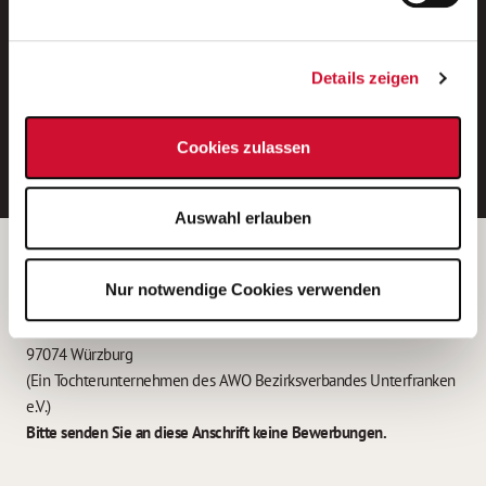
Neue Stellen per E-Mail.
Ein kostenloser Service von AWO
Details zeigen
Jobs.
E-Mail-Adresse eintragen
Cookies zulassen
Auswahl erlauben
Betreiber der Webseite
Nur notwendige Cookies verwenden
Garitz Bewirtschaftungsbetriebe GmbH
Kantstraße 45a
97074 Würzburg
(Ein Tochterunternehmen des AWO Bezirksverbandes Unterfranken
e.V.)
Bitte senden Sie an diese Anschrift keine Bewerbungen.