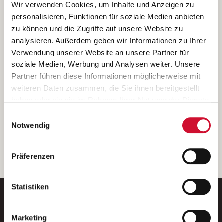
Ich bin damit einverstanden, dass meine personenbezogenen Daten
Wir verwenden Cookies, um Inhalte und Anzeigen zu
ausschließlich zum Zweck der Durchführung der Kontaktanfrage
personalisieren, Funktionen für soziale Medien anbieten
verarbeitet, auf IT- Systemen der Garitz Bewirtschaftungsbetriebe
zu können und die Zugriffe auf unsere Website zu
GmbH, Heinrich-von-Kleist-Straße 2, 97688 Bad Kissingen
analysieren. Außerdem geben wir Informationen zu Ihrer
(Betreiber) gespeichert und an die für das Stellenangebot
Verwendung unserer Website an unsere Partner für
verantwortliche Stelle zur Kontaktaufnahme weitergegeben
soziale Medien, Werbung und Analysen weiter. Unsere
werden.
Partner führen diese Informationen möglicherweise mit
Diese Einwilligungserklärung kann ich jederzeit gegenüber dem
weiteren Daten zusammen, die Sie ihnen bereitgestellt
Betreiber unter den im
Impressum
genannten Kontaktdaten
haben oder die sie im Rahmen Ihrer Nutzung der Dienste
widerrufen.
gesammelt haben.
Einwilligungsauswahl
Weitere Details können Sie der
Datenschutzerklärung
entnehmen.
Wenn Sie auf „Cookies zulassen“ klicken, so stimmen
Notwendig
Sie der Speicherung sämtlicher Cookies zu. Sie können
Ihre Einwilligung selbstverständlich jederzeit widerrufen,
weiter
Präferenzen
indem Sie die Cookie-Einstellungen aufrufen und diese
abändern. Weitere Informationen finden Sie in
unserer
Datenschutzerklärung
.
Statistiken
Marketing