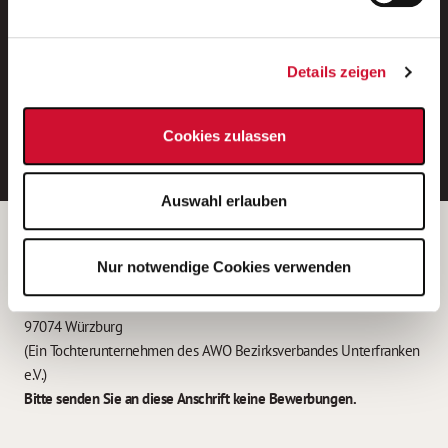
Neue Stellen per E-Mail.
Ein kostenloser Service von AWO
Details zeigen
Jobs.
E-Mail-Adresse eintragen
Cookies zulassen
Auswahl erlauben
Betreiber der Webseite
Nur notwendige Cookies verwenden
Garitz Bewirtschaftungsbetriebe GmbH
Kantstraße 45a
97074 Würzburg
(Ein Tochterunternehmen des AWO Bezirksverbandes Unterfranken
e.V.)
Bitte senden Sie an diese Anschrift keine Bewerbungen.