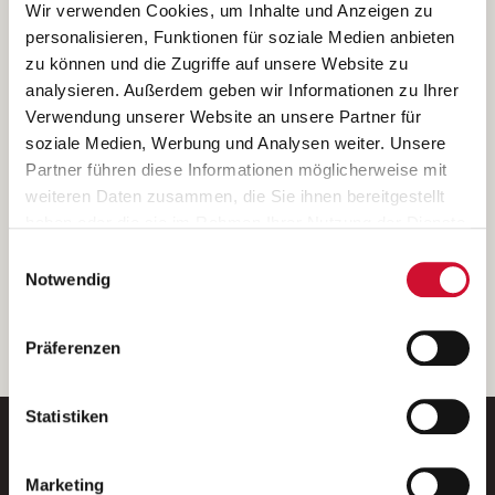
Ich bin damit einverstanden, dass meine personenbezogenen Daten
Wir verwenden Cookies, um Inhalte und Anzeigen zu
ausschließlich zum Zweck der Durchführung der Kontaktanfrage
personalisieren, Funktionen für soziale Medien anbieten
verarbeitet, auf IT- Systemen der Garitz Bewirtschaftungsbetriebe
zu können und die Zugriffe auf unsere Website zu
GmbH, Heinrich-von-Kleist-Straße 2, 97688 Bad Kissingen
analysieren. Außerdem geben wir Informationen zu Ihrer
(Betreiber) gespeichert und an die für das Stellenangebot
Verwendung unserer Website an unsere Partner für
verantwortliche Stelle zur Kontaktaufnahme weitergegeben
soziale Medien, Werbung und Analysen weiter. Unsere
werden.
Partner führen diese Informationen möglicherweise mit
Diese Einwilligungserklärung kann ich jederzeit gegenüber dem
weiteren Daten zusammen, die Sie ihnen bereitgestellt
Betreiber unter den im
Impressum
genannten Kontaktdaten
haben oder die sie im Rahmen Ihrer Nutzung der Dienste
widerrufen.
gesammelt haben.
Einwilligungsauswahl
Weitere Details können Sie der
Datenschutzerklärung
entnehmen.
Wenn Sie auf „Cookies zulassen“ klicken, so stimmen
Notwendig
Sie der Speicherung sämtlicher Cookies zu. Sie können
Ihre Einwilligung selbstverständlich jederzeit widerrufen,
weiter
Präferenzen
indem Sie die Cookie-Einstellungen aufrufen und diese
abändern. Weitere Informationen finden Sie in
unserer
Datenschutzerklärung
.
Statistiken
Marketing