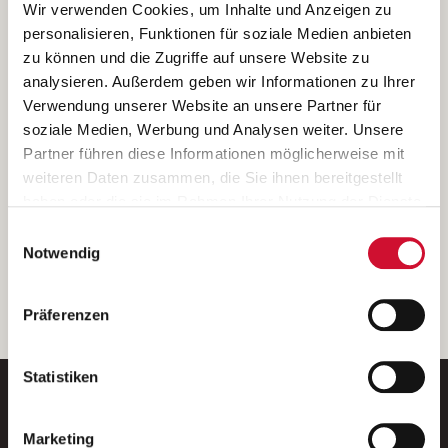
Ich bin damit einverstanden, dass meine personenbezogenen Daten
Wir verwenden Cookies, um Inhalte und Anzeigen zu
ausschließlich zum Zweck der Durchführung der Kontaktanfrage
personalisieren, Funktionen für soziale Medien anbieten
verarbeitet, auf IT- Systemen der Garitz Bewirtschaftungsbetriebe
zu können und die Zugriffe auf unsere Website zu
GmbH, Heinrich-von-Kleist-Straße 2, 97688 Bad Kissingen
analysieren. Außerdem geben wir Informationen zu Ihrer
(Betreiber) gespeichert und an die für das Stellenangebot
Verwendung unserer Website an unsere Partner für
verantwortliche Stelle zur Kontaktaufnahme weitergegeben
soziale Medien, Werbung und Analysen weiter. Unsere
werden.
Partner führen diese Informationen möglicherweise mit
Diese Einwilligungserklärung kann ich jederzeit gegenüber dem
weiteren Daten zusammen, die Sie ihnen bereitgestellt
Betreiber unter den im
Impressum
genannten Kontaktdaten
haben oder die sie im Rahmen Ihrer Nutzung der Dienste
widerrufen.
gesammelt haben.
Einwilligungsauswahl
Weitere Details können Sie der
Datenschutzerklärung
entnehmen.
Wenn Sie auf „Cookies zulassen“ klicken, so stimmen
Notwendig
Sie der Speicherung sämtlicher Cookies zu. Sie können
Ihre Einwilligung selbstverständlich jederzeit widerrufen,
weiter
Präferenzen
indem Sie die Cookie-Einstellungen aufrufen und diese
abändern. Weitere Informationen finden Sie in
unserer
Datenschutzerklärung
.
Statistiken
Marketing