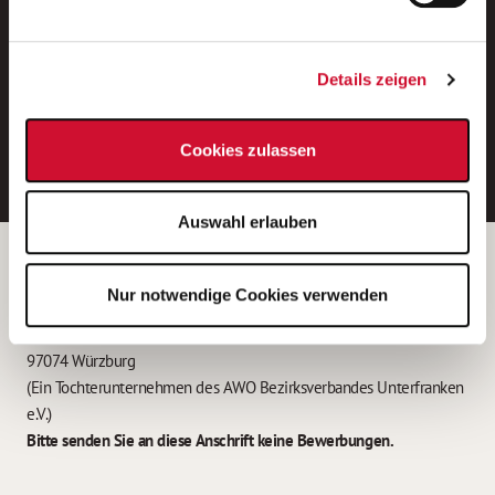
Neue Stellen per E-Mail.
Ein kostenloser Service von AWO
Details zeigen
Jobs.
E-Mail-Adresse eintragen
Cookies zulassen
Auswahl erlauben
Betreiber der Webseite
Nur notwendige Cookies verwenden
Garitz Bewirtschaftungsbetriebe GmbH
Kantstraße 45a
97074 Würzburg
(Ein Tochterunternehmen des AWO Bezirksverbandes Unterfranken
e.V.)
Bitte senden Sie an diese Anschrift keine Bewerbungen.