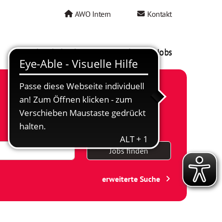
AWO Intern
Kontakt
AWO als Arbeitgeber
Mein AWO Jobs
Jobs finden
erweiterte Suche