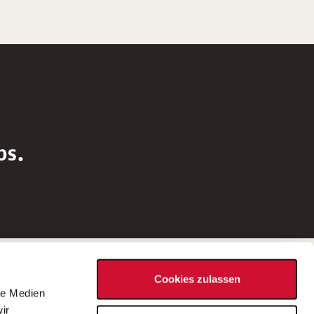
bs.
Social Media
Cookies zulassen
d
le Medien
rn
ir