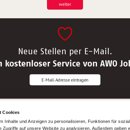
weiter
Neue Stellen per E-Mail.
n kostenloser Service von AWO Jo
E-Mail-Adresse eintragen
gstipps
Service
t Cookies
ls Altenpfleger*in
AWO Gliederungen nach Bundeslan
 Inhalte und Anzeigen zu personalisieren, Funktionen für sozia
ls Krankenpfleger*in
Stellenangebote nach Bundeslände
e Zugriffe auf unsere Website zu analysieren. Außerdem geben w