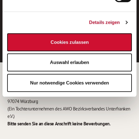
Neue Stellen per E-Mail.
Ein kostenloser Service von AWO
Details zeigen
Jobs.
E-Mail-Adresse eintragen
Cookies zulassen
Auswahl erlauben
Betreiber der Webseite
Nur notwendige Cookies verwenden
Garitz Bewirtschaftungsbetriebe GmbH
Kantstraße 45a
97074 Würzburg
(Ein Tochterunternehmen des AWO Bezirksverbandes Unterfranken
e.V.)
Bitte senden Sie an diese Anschrift keine Bewerbungen.