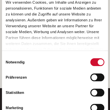
Ich bin damit einverstanden, dass meine personenbezogenen Daten
Wir verwenden Cookies, um Inhalte und Anzeigen zu
ausschließlich zum Zweck der Durchführung der Kontaktanfrage
personalisieren, Funktionen für soziale Medien anbieten
verarbeitet, auf IT- Systemen der Garitz Bewirtschaftungsbetriebe
zu können und die Zugriffe auf unsere Website zu
GmbH, Heinrich-von-Kleist-Straße 2, 97688 Bad Kissingen
analysieren. Außerdem geben wir Informationen zu Ihrer
(Betreiber) gespeichert und an die für das Stellenangebot
Verwendung unserer Website an unsere Partner für
verantwortliche Stelle zur Kontaktaufnahme weitergegeben
soziale Medien, Werbung und Analysen weiter. Unsere
werden.
Partner führen diese Informationen möglicherweise mit
Diese Einwilligungserklärung kann ich jederzeit gegenüber dem
weiteren Daten zusammen, die Sie ihnen bereitgestellt
Betreiber unter den im
Impressum
genannten Kontaktdaten
haben oder die sie im Rahmen Ihrer Nutzung der Dienste
widerrufen.
gesammelt haben.
Einwilligungsauswahl
Weitere Details können Sie der
Datenschutzerklärung
entnehmen.
Wenn Sie auf „Cookies zulassen“ klicken, so stimmen
Notwendig
Sie der Speicherung sämtlicher Cookies zu. Sie können
Ihre Einwilligung selbstverständlich jederzeit widerrufen,
weiter
Präferenzen
indem Sie die Cookie-Einstellungen aufrufen und diese
abändern. Weitere Informationen finden Sie in
unserer
Datenschutzerklärung
.
Statistiken
Marketing