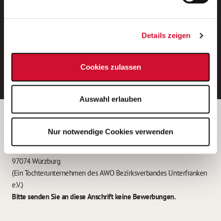
Neue Stellen per E-Mail.
Ein kostenloser Service von AWO
Details zeigen
Jobs.
E-Mail-Adresse eintragen
Cookies zulassen
Auswahl erlauben
Betreiber der Webseite
Nur notwendige Cookies verwenden
Garitz Bewirtschaftungsbetriebe GmbH
Kantstraße 45a
97074 Würzburg
(Ein Tochterunternehmen des AWO Bezirksverbandes Unterfranken
e.V.)
Bitte senden Sie an diese Anschrift keine Bewerbungen.