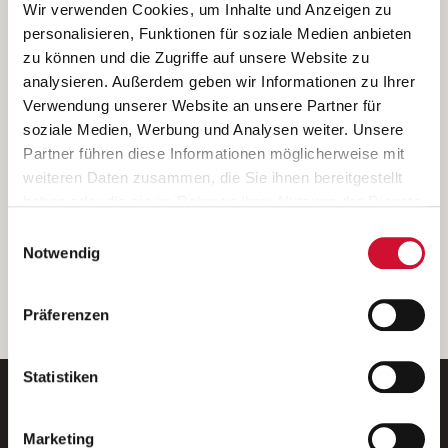
Ich bin damit einverstanden, dass meine personenbezogenen Daten
Wir verwenden Cookies, um Inhalte und Anzeigen zu
ausschließlich zum Zweck der Durchführung der Kontaktanfrage
personalisieren, Funktionen für soziale Medien anbieten
verarbeitet, auf IT- Systemen der Garitz Bewirtschaftungsbetriebe
zu können und die Zugriffe auf unsere Website zu
GmbH, Heinrich-von-Kleist-Straße 2, 97688 Bad Kissingen
analysieren. Außerdem geben wir Informationen zu Ihrer
(Betreiber) gespeichert und an die für das Stellenangebot
Verwendung unserer Website an unsere Partner für
verantwortliche Stelle zur Kontaktaufnahme weitergegeben
soziale Medien, Werbung und Analysen weiter. Unsere
werden.
Partner führen diese Informationen möglicherweise mit
Diese Einwilligungserklärung kann ich jederzeit gegenüber dem
weiteren Daten zusammen, die Sie ihnen bereitgestellt
Betreiber unter den im
Impressum
genannten Kontaktdaten
haben oder die sie im Rahmen Ihrer Nutzung der Dienste
widerrufen.
gesammelt haben.
Einwilligungsauswahl
Weitere Details können Sie der
Datenschutzerklärung
entnehmen.
Wenn Sie auf „Cookies zulassen“ klicken, so stimmen
Notwendig
Sie der Speicherung sämtlicher Cookies zu. Sie können
Ihre Einwilligung selbstverständlich jederzeit widerrufen,
weiter
Präferenzen
indem Sie die Cookie-Einstellungen aufrufen und diese
abändern. Weitere Informationen finden Sie in
unserer
Datenschutzerklärung
.
Statistiken
Marketing